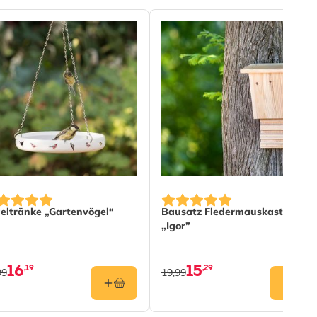
eltränke „Gartenvögel“
Bausatz Fledermauskasten
„Igor”
16
15
,19
,29
99
19,99