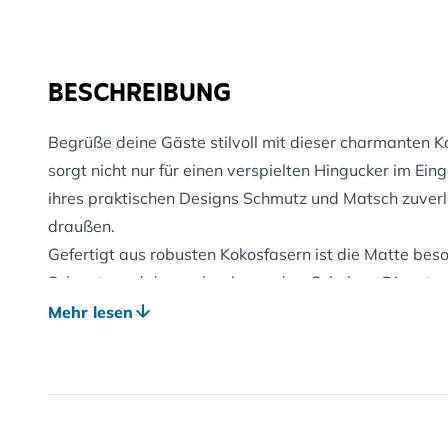
BESCHREIBUNG
Begrüße deine Gäste stilvoll mit dieser charmanten K
sorgt nicht nur für einen verspielten Hingucker im Ei
ihres praktischen Designs Schmutz und Matsch zuverlä
draußen.
Gefertigt aus robusten Kokosfasern ist die Matte be
Schmutz und dennoch schonend zu Schuhen. Die rutsc
dafür, dass sie selbst in stark frequentierten Eingang
Mehr lesen
bleibt.
STILVOLL UND FUNKTIONAL
Die Igel-Form bringt eine fröhliche Note in den Alltag
Persönlichkeit. Ideal für alle, die ihren Eingangsberei