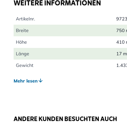
WEITERE INFORMATIONEN
ohne auf Charme zu verzichten.
Artikelnr.
972
Breite
750
Höhe
410
Länge
17 
Gewicht
1.43
Farbe
Brau
Mehr lesen
Material
Texti
ANDERE KUNDEN BESUCHTEN AUCH