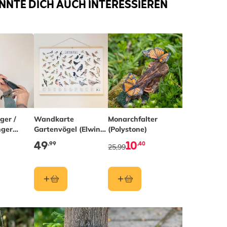
NNTE DICH AUCH INTERESSIEREN
ger /
Wandkarte
Monarchfalter
nger
Gartenvögel (Elwin
(Polystone)
ion)
van der Kolk)
49
10
,99
,40
25,99