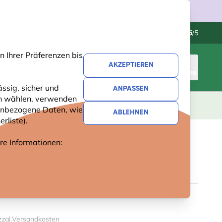
Kundenservice
Hervorragend
-
4.6
/5
 Ihrer Präferenzen bis
AKZEPTIEREN
ANMELDEN
WARENKORB
ssig, sicher und
ANPASSEN
ren wählen, verwenden
GESCHENKE
NEUHEITEN
ANGEBOTE
nenbezogene Daten, wie
ABLEHNEN
rliste).
ere Informationen:
FUSSMATTE IM IGEL-DESIGN
zzgl.
Versandkosten