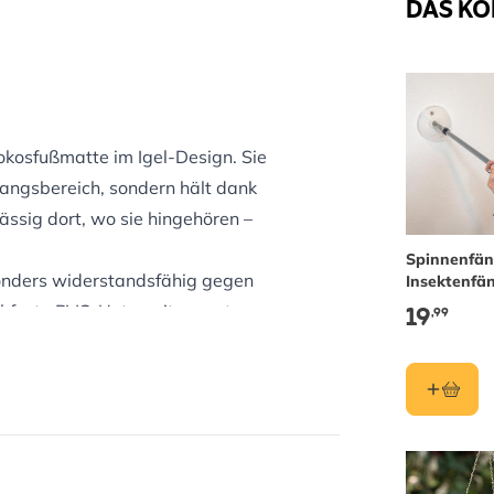
DAS KÖ
okosfußmatte im Igel-Design. Sie
ngangsbereich, sondern hält dank
ssig dort, wo sie hingehören –
Spinnenfän
sonders widerstandsfähig gegen
Insektenfä
(lange Vers
19
hfeste PVC-Unterseite sorgt
,99
sbereichen sicher an Ort und Stelle
 und verbindet Funktionalität mit
ch praktisch gestalten möchten,