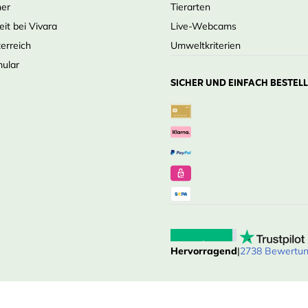
ner
Tierarten
eit bei Vivara
Live-Webcams
terreich
Umweltkriterien
mular
SICHER UND EINFACH BESTEL
Hervorragend
|
2738 Bewertu