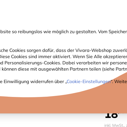
💛
Spätsommer-Boost
: Bis zu
15% sparen
!
ite so reibungslos wie möglich zu gestalten. Vom Speichern
uche
che Cookies sorgen dafür, dass der Vivara-Webshop zuverlä
 Diese Cookies sind immer aktiviert. Wenn Sie Alle akzeptie
GARTENTIERE
PFLANZEN
NATURBEOBACHTUNG
nd Personalisierungs-Cookies. Dabei verarbeiten wir perso
 können diese mit ausgewählten Partnern teilen (siehe Partne
Igel-Design
e Einwilligung widerrufen über „
Cookie-Einstellungen
“. Weit
KOKOS
18
,99
inkl. MwSt., 