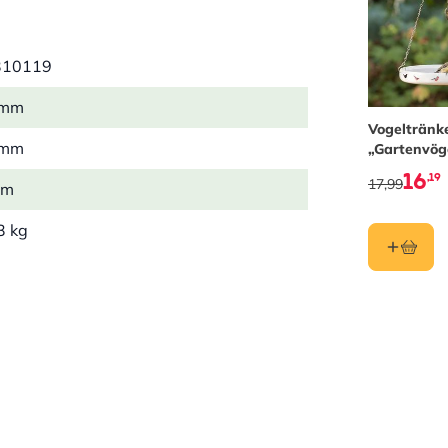
310119
 mm
Vogeltränk
 mm
„Gartenvög
16
,19
17,99
mm
3 kg
n
lstoff