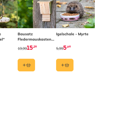
e
Bausatz
Igelschale - Myrte
el“
Fledermauskasten
„Igor”
15
5
,29
,69
19,99
5,99