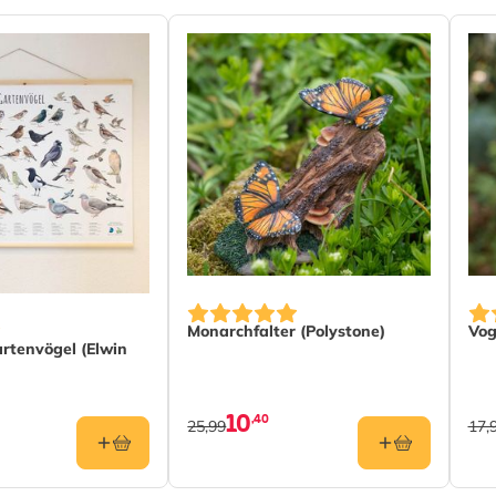
Monarchfalter (Polystone)
Vog
tenvögel (Elwin
10
,40
25,99
17,