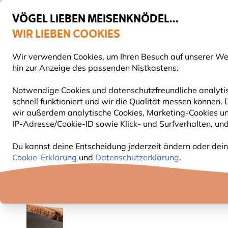
VÖGEL LIEBEN MEISENKNÖDEL...
WIR LIEBEN COOKIES
Top-bewertet in 11 Ländern
Gratis Versand ab 65 €
Wir verwenden Cookies, um Ihren Besuch auf unserer Webs
S
hin zur Anzeige des passenden Nistkastens.
Notwendige Cookies und datenschutzfreundliche analytis
schnell funktioniert und wir die Qualität messen können.
VOGELFUTTER
FUTTERHÄUSER
NISTKÄSTEN
wir außerdem analytische Cookies, Marketing-Cookies u
IP-Adresse/Cookie-ID sowie Klick- und Surfverhalten, und
Geschenke
Haushaltswaren
Kokosfußmatte im 
Du kannst deine Entscheidung jederzeit ändern oder dein
Cookie-Erklärung
und
Datenschutzerklärung
.