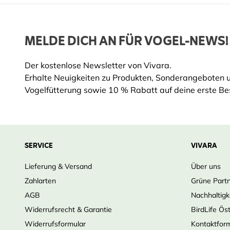
Ideal für den Alltag:
perfekt für die tägliche Vogelfüt
Robustes Material:
langlebige, transparente Schaufe
MELDE DICH AN FÜR VOGEL-NEWS!
Ergonomisches Design:
gut geformter Griff für besse
Vielseitig einsetzbar:
geeignet für Saaten, Erdnüsse, 
Insekten
Der kostenlose Newsletter von Vivara.
Erhalte Neuigkeiten zu Produkten, Sonderangeboten 
Durchdachtes Zubehör:
speziell für die Vogelfütteru
Vogelfütterung sowie 10 % Rabatt auf deine erste Bes
Bewährte Vivara Qualität:
zuverlässig und praktisch
SERVICE
VIVARA
Lieferung & Versand
Über uns
Zahlarten
Grüne Part
AGB
Nachhaltigk
Widerrufsrecht & Garantie
BirdLife Ös
Widerrufsformular
Kontaktfor