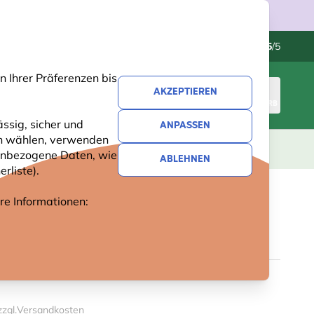
Kundenservice
Hervorragend
-
4.5
/5
 Ihrer Präferenzen bis
AKZEPTIEREN
ANMELDEN
WARENKORB
ssig, sicher und
ANPASSEN
ren wählen, verwenden
GESCHENKE
NEUHEITEN
ANGEBOTE
nenbezogene Daten, wie
ABLEHNEN
rliste).
ere Informationen:
RSCHAUFEL - TRANSPARENT
zzgl.
Versandkosten