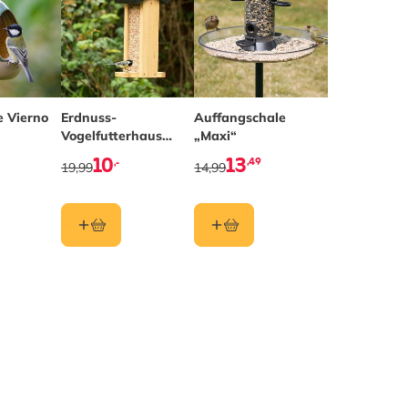
e Vierno
Erdnuss-
Auffangschale
Vogelfutterhaus
„Maxi“
Aalborg Zedernholz
10
13
,49
,-
19,99
14,99