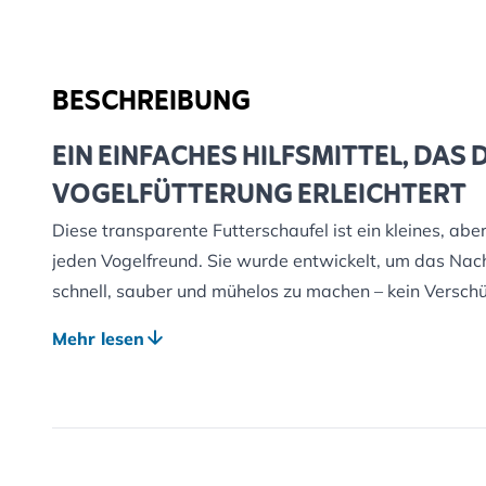
BESCHREIBUNG
EIN EINFACHES HILFSMITTEL, DAS D
VOGELFÜTTERUNG ERLEICHTERT
Diese transparente Futterschaufel ist ein kleines, ab
jeden Vogelfreund. Sie wurde entwickelt, um das Nach
schnell, sauber und mühelos zu machen – kein Verschü
entspanntes Füttern.
Mehr lesen
Der geformte, stabile Griff liegt angenehm in der Han
jederzeit kontrolliert und bequem aufnehmen und einfü
GEEIGNET FÜR VIELE FUTTERSORTEN
Dank ihres robusten Designs eignet sich die Schaufel f