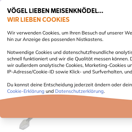
VÖGEL LIEBEN MEISENKNÖDEL...
WIR LIEBEN COOKIES
Gratis Versand ab 65 €
Wir verwenden Cookies, um Ihren Besuch auf unserer Webs
S
hin zur Anzeige des passenden Nistkastens.
Notwendige Cookies und datenschutzfreundliche analytis
schnell funktioniert und wir die Qualität messen können.
VOGELFUTTER
FUTTERHÄUSER
NISTKÄSTEN
wir außerdem analytische Cookies, Marketing-Cookies u
IP-Adresse/Cookie-ID sowie Klick- und Surfverhalten, und
Vogelfuttersysteme
Vogelfutterhäuser Zubehör
F
Du kannst deine Entscheidung jederzeit ändern oder dein
Cookie-Erklärung
und
Datenschutzerklärung
.
NEU