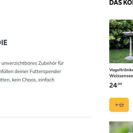
DAS KÖ
IE
er unverzichtbares Zubehör für
Vogeltränk
füllen deiner Futterspender
Weissense
tten, kein Chaos, einfach
24
,99
d, sodass sich Vogelfutter
llen lässt.
ür eine Vielzahl von Futtermitteln,