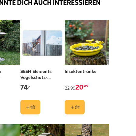
NNTE DICH AUCH INTERESSIEREN
e
SEEN Elements
Insektentränke
e
Vogelschutz-
Markierungen 9mm,
74
20
,69
,-
22,99
50m Rolle