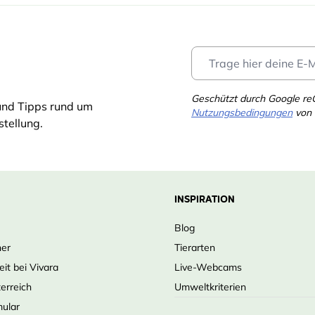
terung
l
re Kontrolle
Fettpellets und getrocknete
Geschützt durch Google r
und Tipps rund um
ng entwickelt
Nutzungsbedingungen
von 
tellung.
 im täglichen Einsatz
INSPIRATION
Blog
ner
Tierarten
eit bei Vivara
Live-Webcams
terreich
Umweltkriterien
mular