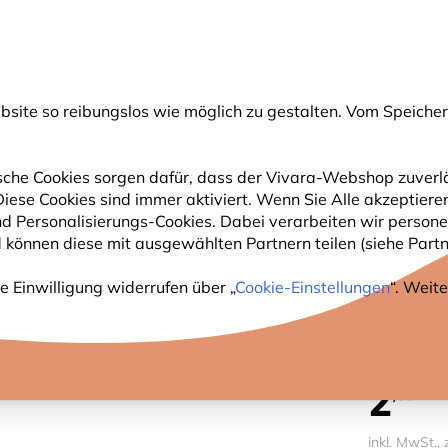
💛
Spätsommer-Boost
: Bis zu
15% sparen
!
ite so reibungslos wie möglich zu gestalten. Vom Speichern
uche
che Cookies sorgen dafür, dass der Vivara-Webshop zuverlä
 Diese Cookies sind immer aktiviert. Wenn Sie Alle akzeptie
GARTENTIERE
PFLANZEN
NATURBEOBACHTUNG
nd Personalisierungs-Cookies. Dabei verarbeiten wir perso
 können diese mit ausgewählten Partnern teilen (siehe Partne
utterschaufel - transparent
e Einwilligung widerrufen über „
Cookie-Einstellungen
“. Weit
FUTTE
2
,59
inkl. MwSt., 