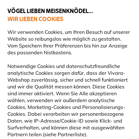
💛
Spätsommer-Boost
: Bis zu
15% sparen
!
VÖGEL LIEBEN MEISENKNÖDEL...
WIR LIEBEN COOKIES
Top-bewertet in 11 Ländern
Gratis Versand ab 65 €
Wir verwenden Cookies, um Ihren Besuch auf unserer
Website so reibungslos wie möglich zu gestalten.
Vom Speichern Ihrer Präferenzen bis hin zur Anzeige
des passenden Nistkastens.
Geschenke
Produkte von Myrte
Notwendige Cookies und datenschutzfreundliche
analytische Cookies sorgen dafür, dass der Vivara-
Webshop zuverlässig, sicher und schnell funktioniert
und wir die Qualität messen können. Diese Cookies
sind immer aktiviert. Wenn Sie Alle akzeptieren
wählen, verwenden wir außerdem analytische
Cookies, Marketing-Cookies und Personalisierungs-
Cookies. Dabei verarbeiten wir personenbezogene
Daten, wie IP-Adresse/Cookie-ID sowie Klick- und
Surfverhalten, und können diese mit ausgewählten
Partnern teilen (siehe Partnerliste).