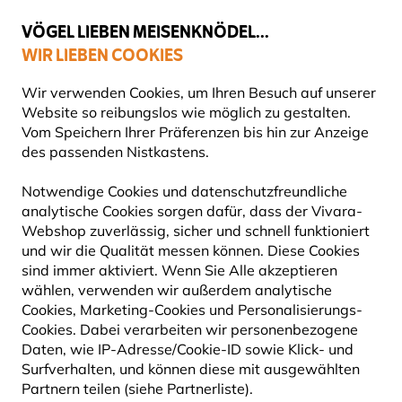
💛
Spätsommer-Boost
: Bis zu
15% sparen
!
VÖGEL LIEBEN MEISENKNÖDEL...
WIR LIEBEN COOKIES
Top-bewertet in 11 Ländern
Gratis Versand ab 65 €
Wir verwenden Cookies, um Ihren Besuch auf unserer
Website so reibungslos wie möglich zu gestalten.
Vom Speichern Ihrer Präferenzen bis hin zur Anzeige
des passenden Nistkastens.
Produkte für Gartentiere
Insektenhotels
Bienenhotels
Notwendige Cookies und datenschutzfreundliche
analytische Cookies sorgen dafür, dass der Vivara-
Webshop zuverlässig, sicher und schnell funktioniert
und wir die Qualität messen können. Diese Cookies
sind immer aktiviert. Wenn Sie Alle akzeptieren
wählen, verwenden wir außerdem analytische
Cookies, Marketing-Cookies und Personalisierungs-
Cookies. Dabei verarbeiten wir personenbezogene
Daten, wie IP-Adresse/Cookie-ID sowie Klick- und
Surfverhalten, und können diese mit ausgewählten
Partnern teilen (siehe Partnerliste).