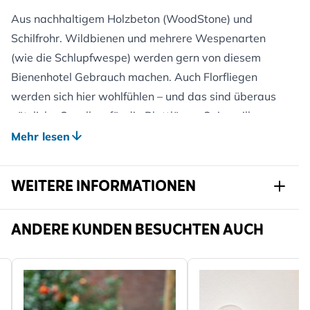
Aus nachhaltigem Holzbeton (WoodStone) und
Schilfrohr. Wildbienen und mehrere Wespenarten
(wie die Schlupfwespe) werden gern von diesem
Bienenhotel Gebrauch machen. Auch Florfliegen
werden sich hier wohlfühlen – und das sind überaus
nützliche Gesellen, für die Blattläuse, Spinnmilben
und kleine Raupen eine Delikatesse sind. Dank der
Mehr lesen
verwendeten Materialien werden Sie jahrelang
Freude an diesem Bienenhotel haben.
WEITERE INFORMATIONEN
Artikelnr.
G-921370119-
ANDERE KUNDEN BESUCHTEN AUCH
921380119
Marke
CJ Wildlife
Breite
190 mm