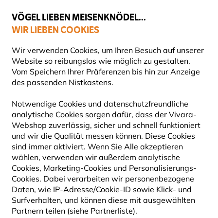
💛
Spätsommer-Boost
: Bis zu
15% sparen
!
VÖGEL LIEBEN MEISENKNÖDEL...
WIR LIEBEN COOKIES
Top-bewertet in 11 Ländern
Gratis Versand ab 65 €
Wir verwenden Cookies, um Ihren Besuch auf unserer
Website so reibungslos wie möglich zu gestalten.
Vom Speichern Ihrer Präferenzen bis hin zur Anzeige
des passenden Nistkastens.
Naturbeobachtung
Bücher
Notwendige Cookies und datenschutzfreundliche
analytische Cookies sorgen dafür, dass der Vivara-
Webshop zuverlässig, sicher und schnell funktioniert
und wir die Qualität messen können. Diese Cookies
sind immer aktiviert. Wenn Sie Alle akzeptieren
wählen, verwenden wir außerdem analytische
Cookies, Marketing-Cookies und Personalisierungs-
Cookies. Dabei verarbeiten wir personenbezogene
Daten, wie IP-Adresse/Cookie-ID sowie Klick- und
Surfverhalten, und können diese mit ausgewählten
Partnern teilen (siehe Partnerliste).