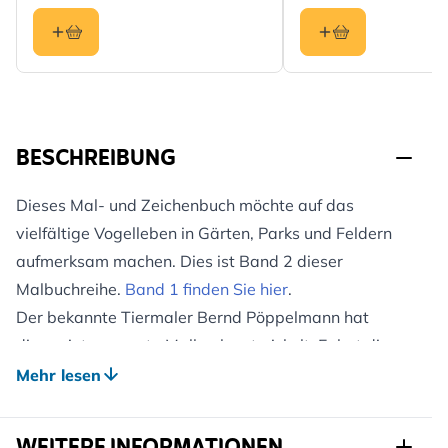
BESCHREIBUNG
Dieses Mal- und Zeichenbuch möchte auf das
vielfältige Vogelleben in Gärten, Parks und Feldern
aufmerksam machen. Dies ist Band 2 dieser
Malbuchreihe.
Band 1 finden Sie hier
.
Der bekannte Tiermaler Bernd Pöppelmann hat
dieses interessante Malbuch entwickelt. Er hat die
entsprechenden Illustrationen und Skizzen
Mehr lesen
zusammengestellt und gibt viele hilfreiche
Anleitungen zum Zeichnen und Malen. Mit kurzen