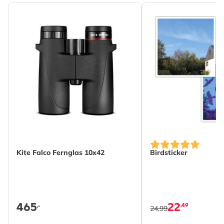
Kite Falco Fernglas 10x42
Birdsticker
465
22
,49
,-
24,99