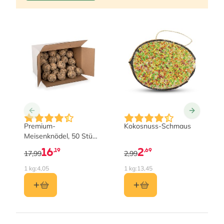
Premium-
Kokosnuss-Schmaus
Meisenknödel, 50 Stück
im Karton
16
2
,19
,69
17,99
2,99
1 kg:
4,05
1 kg:
13,45