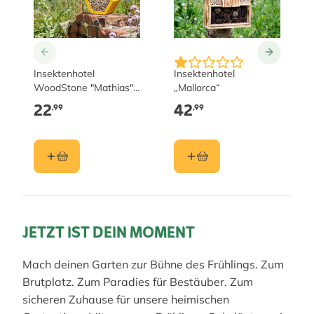
Insektenhotel
Insektenhotel
WoodStone "Mathias",
„Mallorca“
gelb
22
42
,99
,99
JETZT IST DEIN MOMENT
Mach deinen Garten zur Bühne des Frühlings. Zum
Brutplatz. Zum Paradies für Bestäuber. Zum
sicheren Zuhause für unsere heimischen