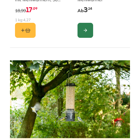
Stück im Karton
17
3
,09
,14
18,99
Ab
1 kg:
4,27
KONFIGURIEREN