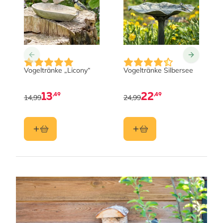
Vogeltränke „Licony“
Vogeltränke Silbersee
13
22
,49
,49
14,99
24,99