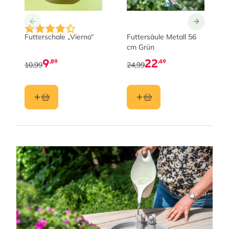
Futterschale „Vierno“
Futtersäule Metall 56
cm Grün
9
22
,89
,49
10,99
24,99