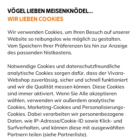
💛
Spätsommer-Boost
: Bis zu
15% sparen
!
VÖGEL LIEBEN MEISENKNÖDEL...
WIR LIEBEN COOKIES
Top-bewertet in 11 Ländern
Wir verwenden Cookies, um Ihren Besuch auf unserer
Website so reibungslos wie möglich zu gestalten.
Vom Speichern Ihrer Präferenzen bis hin zur Anzeige
des passenden Nistkastens.
Frühlings-Sale
Notwendige Cookies und datenschutzfreundliche
analytische Cookies sorgen dafür, dass der Vivara-
Webshop zuverlässig, sicher und schnell funktioniert
und wir die Qualität messen können. Diese Cookies
sind immer aktiviert. Wenn Sie Alle akzeptieren
wählen, verwenden wir außerdem analytische
Cookies, Marketing-Cookies und Personalisierungs-
Cookies. Dabei verarbeiten wir personenbezogene
Daten, wie IP-Adresse/Cookie-ID sowie Klick- und
Surfverhalten, und können diese mit ausgewählten
Partnern teilen (siehe Partnerliste).