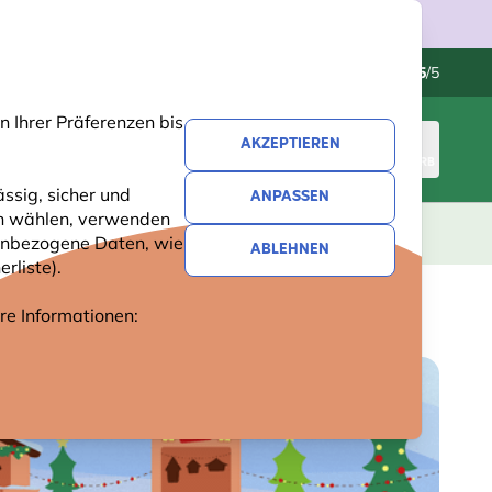
Kundenservice
Hervorragend
-
4.5
/5
 Ihrer Präferenzen bis
AKZEPTIEREN
ANMELDEN
WARENKORB
ssig, sicher und
ANPASSEN
ren wählen, verwenden
GESCHENKE
NEUHEITEN
ANGEBOTE
nenbezogene Daten, wie
ABLEHNEN
rliste).
ere Informationen: