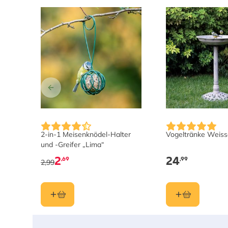
2-in-1 Meisenknödel-Halter
Vogeltränke Weis
und -Greifer „Lima“
2
24
,69
,99
2,99