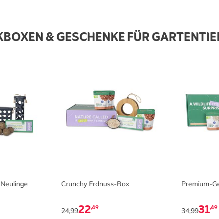
BOXEN & GESCHENKE FÜR GARTENTI
 Neulinge
Crunchy Erdnuss-Box
Premium-G
22
31
,49
,49
24,99
34,99