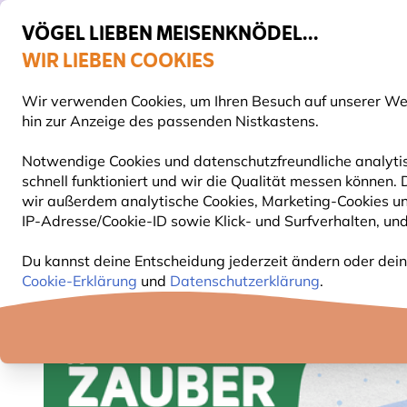
VÖGEL LIEBEN MEISENKNÖDEL...
WIR LIEBEN COOKIES
Gratis Versand ab 65 €
Wir verwenden Cookies, um Ihren Besuch auf unserer Webs
S
hin zur Anzeige des passenden Nistkastens.
Notwendige Cookies und datenschutzfreundliche analytis
schnell funktioniert und wir die Qualität messen können.
VOGELFUTTER
FUTTERHÄUSER
NISTKÄSTEN
wir außerdem analytische Cookies, Marketing-Cookies u
IP-Adresse/Cookie-ID sowie Klick- und Surfverhalten, und
Vivara Weihnachtsmarkt
Du kannst deine Entscheidung jederzeit ändern oder dein
Cookie-Erklärung
und
Datenschutzerklärung
.