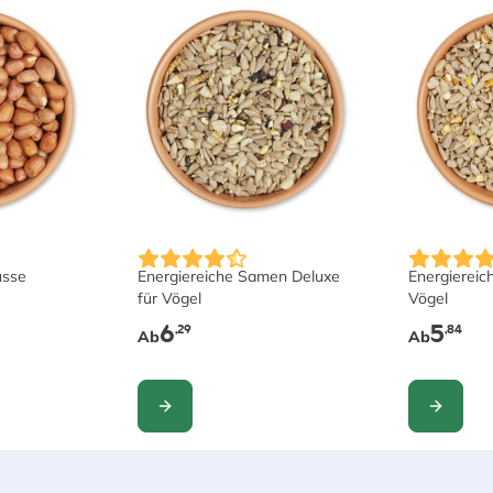
ds on the options chosen on the product page
The price depends on the options chosen o
The price 
üsse
Energiereiche Samen Deluxe
Energiereic
für Vögel
Vögel
6
5
,29
,84
Ab
Ab
KONFIGURIEREN
KONFIGUR