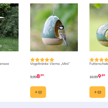
sensee
Vogeltränke Vierno „Mini”
Futterschal
8
9
,99
,89
9,99
10,99