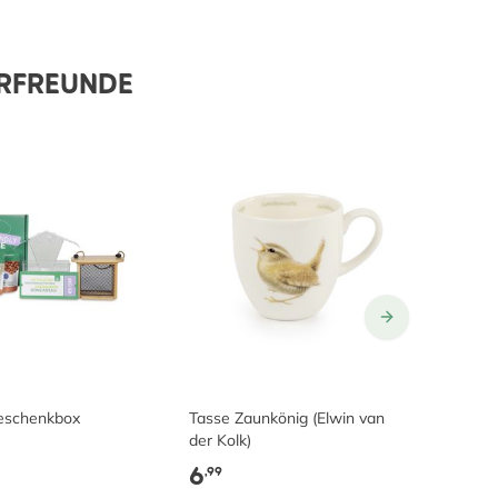
ERFREUNDE
eschenkbox
Tasse Zaunkönig (Elwin van
Tass
der Kolk)
der K
6
6
,99
,99