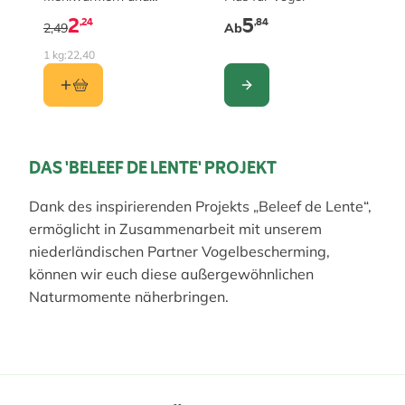
Insekten halb
2
5
,24
,84
2,49
Ab
1 kg:
22,40
KONFIGURIEREN
DAS 'BELEEF DE LENTE' PROJEKT
Dank des inspirierenden Projekts „Beleef de Lente“,
ermöglicht in Zusammenarbeit mit unserem
niederländischen Partner Vogelbescherming,
können wir euch diese außergewöhnlichen
Naturmomente näherbringen.