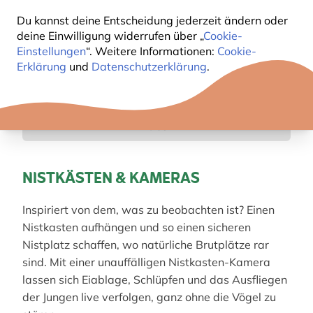
und dem markanten dunklen „Bartstreif“ im Gesicht
Du kannst deine Entscheidung jederzeit ändern oder
ist er gut zu erkennen.
deine Einwilligung widerrufen über „
Cookie-
Einstellungen
“. Weitere Informationen:
Cookie-
Erklärung
und
Datenschutzerklärung
.
Innen
Außen
NISTKÄSTEN & KAMERAS
Inspiriert von dem, was zu beobachten ist? Einen
Nistkasten aufhängen und so einen sicheren
Nistplatz schaffen, wo natürliche Brutplätze rar
sind. Mit einer unauffälligen Nistkasten-Kamera
lassen sich Eiablage, Schlüpfen und das Ausfliegen
der Jungen live verfolgen, ganz ohne die Vögel zu