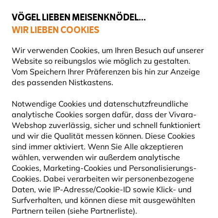
💛
Spätsommer-Boost
: Bis zu
15% sparen
!
VÖGEL LIEBEN MEISENKNÖDEL...
WIR LIEBEN COOKIES
Gratis Versand ab 65 €
Wir verwenden Cookies, um Ihren Besuch auf unserer
Website so reibungslos wie möglich zu gestalten.
Vom Speichern Ihrer Präferenzen bis hin zur Anzeige
des passenden Nistkastens.
Wanderfalke Webcam
Notwendige Cookies und datenschutzfreundliche
analytische Cookies sorgen dafür, dass der Vivara-
WANDERFALKE LIVE - FRÜHLING
Webshop zuverlässig, sicher und schnell funktioniert
und wir die Qualität messen können. Diese Cookies
HAUTNAH ERLEBEN
sind immer aktiviert. Wenn Sie Alle akzeptieren
wählen, verwenden wir außerdem analytische
Der Wanderfalke gehört zu den beeindruckendsten
Cookies, Marketing-Cookies und Personalisierungs-
Cookies. Dabei verarbeiten wir personenbezogene
Greifvögeln Europas. Berühmt ist er für seinen
Daten, wie IP-Adresse/Cookie-ID sowie Klick- und
spektakulären Sturzflug, bei dem er bei der Jagd
Surfverhalten, und können diese mit ausgewählten
enorme Geschwindigkeiten über 320 km/h erreicht.
Partnern teilen (siehe Partnerliste).
Mit seinen spitzen Flügeln, dem kompakten Körper