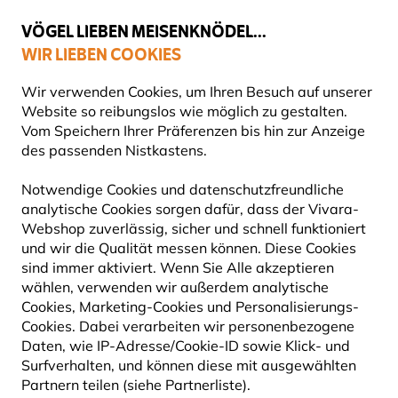
💛
Spätsommer-Boost
: Bis zu
15% sparen
!
VÖGEL LIEBEN MEISENKNÖDEL...
WIR LIEBEN COOKIES
Gratis Versand ab 65 €
Wir verwenden Cookies, um Ihren Besuch auf unserer
Website so reibungslos wie möglich zu gestalten.
Vom Speichern Ihrer Präferenzen bis hin zur Anzeige
des passenden Nistkastens.
Webcams von Beleef de Lente
Notwendige Cookies und datenschutzfreundliche
analytische Cookies sorgen dafür, dass der Vivara-
VÖGEL LIVE BEOBACHTEN MIT
Webshop zuverlässig, sicher und schnell funktioniert
und wir die Qualität messen können. Diese Cookies
UNSEREN NISTKASTEN- UND
sind immer aktiviert. Wenn Sie Alle akzeptieren
NATURKAMERAS
wählen, verwenden wir außerdem analytische
Cookies, Marketing-Cookies und Personalisierungs-
Cookies. Dabei verarbeiten wir personenbezogene
Dank des inspirierenden Projekts
„Beleef de
Daten, wie IP-Adresse/Cookie-ID sowie Klick- und
Lente“
, ermöglicht in Zusammenarbeit mit unserem
Surfverhalten, und können diese mit ausgewählten
niederländischen Partner
Vogelbescherming
Partnern teilen (siehe Partnerliste).