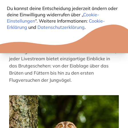
(Naturschutzorganisation für Vögel)
, können wir
Du kannst deine Entscheidung jederzeit ändern oder
euch diese außergewöhnlichen Naturmomente
deine Einwilligung widerrufen über „
Cookie-
näherbringen.
Einstellungen
“. Weitere Informationen:
Cookie-
Erklärung
und
Datenschutzerklärung
.
Mit unseren Live-Nistkastenkameras und Natur-
Webcams tauchst du direkt in die verborgene Welt
brütender Vögel ein. Von beeindruckenden
Greifvögeln bis hin zu heimlichen Waldbewohnern,
jeder Livestream bietet einzigartige Einblicke in
das Brutgeschehen: von der Eiablage über das
Brüten und Füttern bis hin zu den ersten
Flugversuchen der Jungvögel.