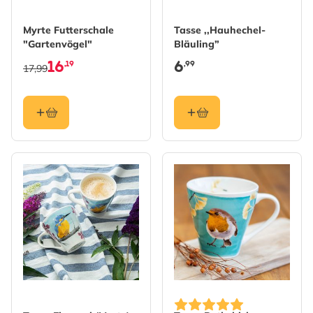
Myrte Futterschale
Tasse ,,Hauhechel-
"Gartenvögel"
Bläuling”
16
6
,19
,99
17,99