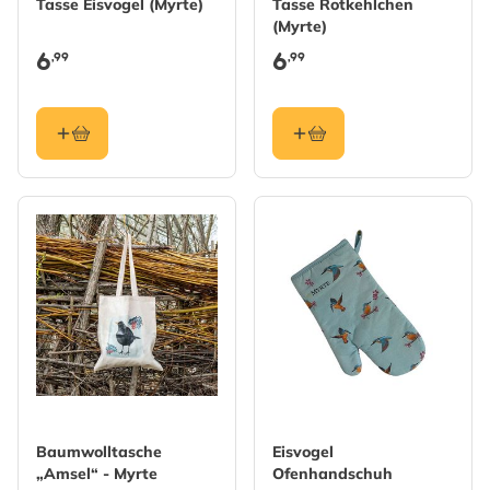
Tasse Eisvogel (Myrte)
Tasse Rotkehlchen
(Myrte)
6
6
,99
,99
Baumwolltasche
Eisvogel
„Amsel“ - Myrte
Ofenhandschuh