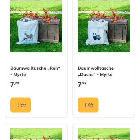
Baumwolltasche „Reh“
Baumwolltasche
- Myrte
„Dachs“ - Myrte
7
7
,99
,99