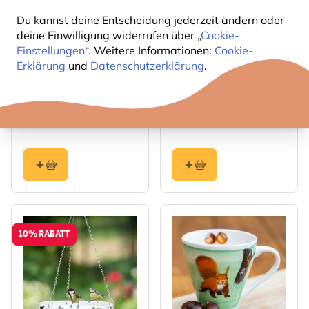
Du kannst deine Entscheidung jederzeit ändern oder
deine Einwilligung widerrufen über „
Cookie-
Einstellungen
“. Weitere Informationen:
Cookie-
Erklärung
und
Datenschutzerklärung
.
Igelschale - Myrte
Baumwolltasche
Rotkehlchen (Myrte)
5
7
,69
,99
5,99
10% RABATT