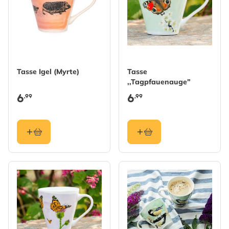
Tasse Igel (Myrte)
Tasse
,,Tagpfauenauge”
6
6
,99
,99