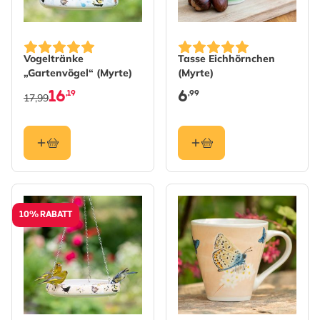
Vogeltränke
Tasse Eichhörnchen
„Gartenvögel“ (Myrte)
(Myrte)
16
6
,19
,99
17,99
10% RABATT