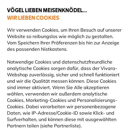
💛
Spätsommer-Boost
: Bis zu
15% sparen
!
VÖGEL LIEBEN MEISENKNÖDEL...
WIR LIEBEN COOKIES
Gratis Versand ab 65 €
Wir verwenden Cookies, um Ihren Besuch auf unserer
Website so reibungslos wie möglich zu gestalten.
Vom Speichern Ihrer Präferenzen bis hin zur Anzeige
des passenden Nistkastens.
Geschenke
PRODUKTE VON MYRTE
Notwendige Cookies und datenschutzfreundliche
analytische Cookies sorgen dafür, dass der Vivara-
Webshop zuverlässig, sicher und schnell funktioniert
und wir die Qualität messen können. Diese Cookies
33
Produkte
sind immer aktiviert. Wenn Sie Alle akzeptieren
wählen, verwenden wir außerdem analytische
Cookies, Marketing-Cookies und Personalisierungs-
Cookies. Dabei verarbeiten wir personenbezogene
5% RABATT
Daten, wie IP-Adresse/Cookie-ID sowie Klick- und
Surfverhalten, und können diese mit ausgewählten
Partnern teilen (siehe Partnerliste).