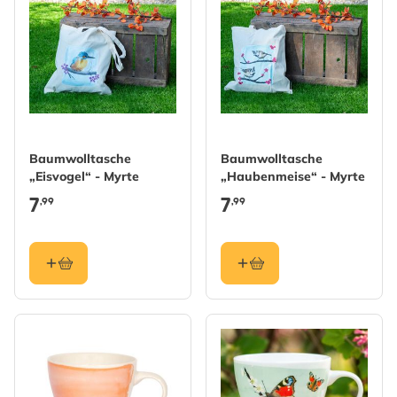
Baumwolltasche
Baumwolltasche
„Eisvogel“ - Myrte
„Haubenmeise“ - Myrte
7
7
,99
,99