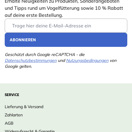
Erhalte Neuigkeiten zu Produkten, Sonderangeboten
Länge
232 mm
und Tipps rund um Vogelfütterung sowie 10 % Rabatt
Gewicht
0.228 kg
auf deine erste Bestellung.
Mehr lesen
Email Address
Farbe
Grün
Material
Metall, Kunststoff
ABONNIEREN
Geschützt durch Google reCAPTCHA - die
Datenschutzbestimmungen
und
Nutzungsbedingungen
von
Google gelten.
SERVICE
Lieferung & Versand
Zahlarten
AGB
Widerrufsrecht & Garantie