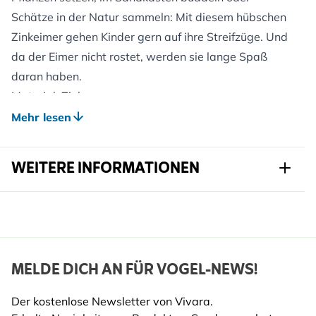
Schätze in der Natur sammeln: Mit diesem hübschen
Zinkeimer gehen Kinder gern auf ihre Streifzüge. Und
da der Eimer nicht rostet, werden sie lange Spaß
daran haben.
Material: Zink
Fassungvermögen: 1,93 l
Mehr lesen
WEITERE INFORMATIONEN
Artikelnr.
675110190
Marke
Kids in the Garden
Breite
179 mm
MELDE DICH AN FÜR VOGEL-NEWS!
Höhe
190 mm
Der kostenlose Newsletter von Vivara.