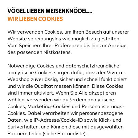
💛
Spätsommer-Boost
: Bis zu
15% sparen
!
VÖGEL LIEBEN MEISENKNÖDEL...
WIR LIEBEN COOKIES
Top-bewertet in 11 Ländern
Gratis Versand ab 65 €
Wir verwenden Cookies, um Ihren Besuch auf unserer
Website so reibungslos wie möglich zu gestalten.
Vom Speichern Ihrer Präferenzen bis hin zur Anzeige
des passenden Nistkastens.
Vivara Kids
Kinder-Gartengeräte
Notwendige Cookies und datenschutzfreundliche
analytische Cookies sorgen dafür, dass der Vivara-
15% RABATT
Webshop zuverlässig, sicher und schnell funktioniert
und wir die Qualität messen können. Diese Cookies
sind immer aktiviert. Wenn Sie Alle akzeptieren
wählen, verwenden wir außerdem analytische
Cookies, Marketing-Cookies und Personalisierungs-
Cookies. Dabei verarbeiten wir personenbezogene
Daten, wie IP-Adresse/Cookie-ID sowie Klick- und
Surfverhalten, und können diese mit ausgewählten
Partnern teilen (siehe Partnerliste).