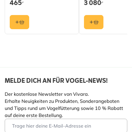
465
3 080
,-
,-
Vergrößerung
7x
Austrittspupille
7.1 mm
Farbkorrekturlinse
Nein
Feldkorrekturlinse
Nein
Schutzklasse
nein
Digiskopie
nein
MELDE DICH AN FÜR VOGEL-NEWS!
Stativanschluss
nein
Kippbar
Nicht zutreffend
Der kostenlose Newsletter von Vivara.
Erhalte Neuigkeiten zu Produkten, Sonderangeboten
stickstoffgefüllt
nein
und Tipps rund um Vogelfütterung sowie 10 % Rabatt
auf deine erste Bestellung.
Email Address