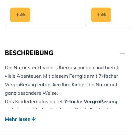
BESCHREIBUNG
Die Natur steckt voller Überraschungen und bietet
viele Abenteuer. Mit diesem Fernglas mit 7-facher
Vergrößerung entdecken Ihre Kinder die Natur auf
ganz besondere Weise.
Das Kinderfernglas bietet
7-fache Vergrößerung
und eignet sich damit sehr gut für die Beobachtung
von Vögeln und anderen Gartentieren, aber natürlich
Mehr lesen
auch um festzustellen, um welches Tier es sich
handelt. Es ist sehr spannend, einen seltenen oder