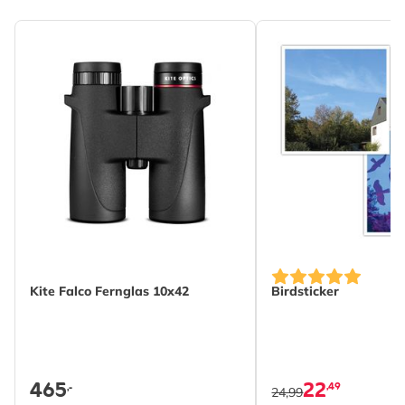
Kite Falco Fernglas 10x42
Birdsticker
465
22
,49
,-
24,99