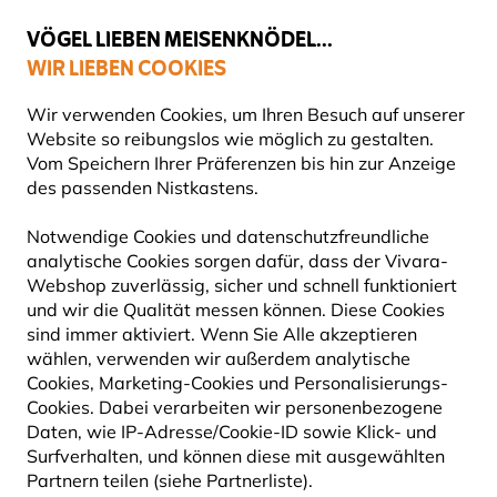
💛
Spätsommer-Boost
: Bis zu
15% sparen
!
VÖGEL LIEBEN MEISENKNÖDEL...
WIR LIEBEN COOKIES
Top-bewertet in 11 Ländern
Gratis Versand ab 65 €
Wir verwenden Cookies, um Ihren Besuch auf unserer
Website so reibungslos wie möglich zu gestalten.
Vom Speichern Ihrer Präferenzen bis hin zur Anzeige
des passenden Nistkastens.
Naturbeobachtung
Ferngläser zur Vogelbeobachtung
Notwendige Cookies und datenschutzfreundliche
analytische Cookies sorgen dafür, dass der Vivara-
15% RABATT
Webshop zuverlässig, sicher und schnell funktioniert
und wir die Qualität messen können. Diese Cookies
sind immer aktiviert. Wenn Sie Alle akzeptieren
wählen, verwenden wir außerdem analytische
Cookies, Marketing-Cookies und Personalisierungs-
Cookies. Dabei verarbeiten wir personenbezogene
Daten, wie IP-Adresse/Cookie-ID sowie Klick- und
Surfverhalten, und können diese mit ausgewählten
Partnern teilen (siehe Partnerliste).