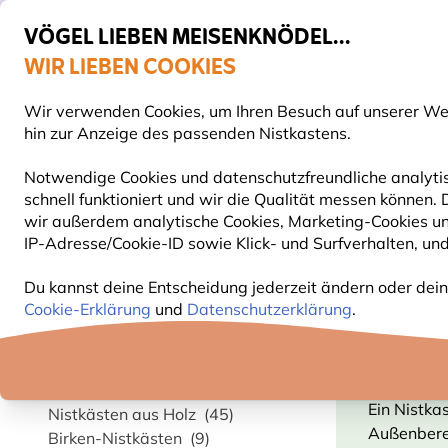
VÖGEL LIEBEN MEISENKNÖDEL...
WIR LIEBEN COOKIES
Gratis Versand ab 65 €
Wir verwenden Cookies, um Ihren Besuch auf unserer Webs
S
hin zur Anzeige des passenden Nistkastens.
Notwendige Cookies und datenschutzfreundliche analytis
schnell funktioniert und wir die Qualität messen können.
VOGELFUTTER
FUTTERHÄUSER
NISTKÄSTEN
wir außerdem analytische Cookies, Marketing-Cookies u
IP-Adresse/Cookie-ID sowie Klick- und Surfverhalten, und
Nistkästen
Birken-Nistkästen
Du kannst deine Entscheidung jederzeit ändern oder dein
Cookie-Erklärung
und
Datenschutzerklärung
.
Kategorie
BIRK
Top 10 Nistkästen
(9)
Ein Nistka
Nistkästen aus Holz
(45)
Außenberei
Birken-Nistkästen
(9)