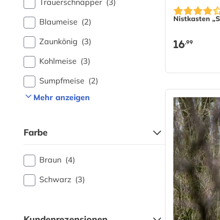
Trauerschnäpper
(3)
Nistkasten „
Blaumeise
(2)
16
Zaunkönig
(3)
,99
Kohlmeise
(3)
Sumpfmeise
(2)
Mehr anzeigen
Farbe
Braun
(4)
Schwarz
(3)
Kundenrezensionen