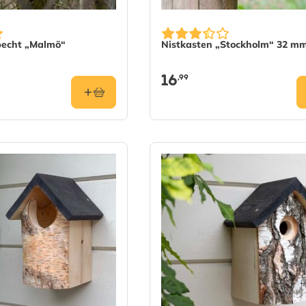
pecht „Malmö“
Nistkasten „Stockholm“ 32 m
16
,99