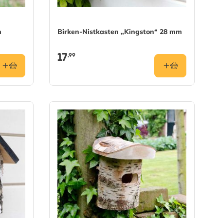
m
Birken-Nistkasten „Kingston“ 28 mm
17
,99