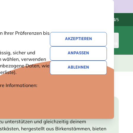
Kundenservice
Hervorragend
-
4.6
/5
 Ihrer Präferenzen bis
AKZEPTIEREN
ANMELDEN
WARENKORB
ssig, sicher und
ANPASSEN
ren wählen, verwenden
GESCHENKE
NEUHEITEN
ANGEBOTE
nenbezogene Daten, wie
ABLEHNEN
rliste).
ere Informationen:
zu unterstützen und gleichzeitig deinem
istkästen, hergestellt aus Birkenstämmen, bieten