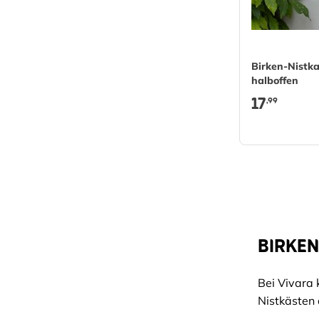
Birken-Nistk
halboffen
17
,99
BIRKEN
Bei Vivara
Nistkästen 