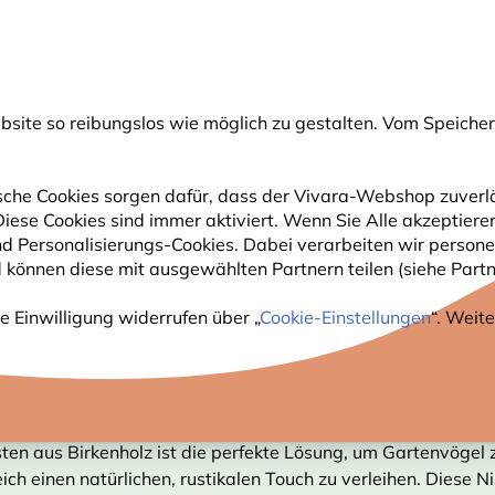
💛
Spätsommer-Boost
: Bis zu
15% sparen
!
ite so reibungslos wie möglich zu gestalten. Vom Speichern
uche
che Cookies sorgen dafür, dass der Vivara-Webshop zuverlä
 Diese Cookies sind immer aktiviert. Wenn Sie Alle akzeptie
GARTENTIERE
PFLANZEN
NATURBEOBACHTUNG
nd Personalisierungs-Cookies. Dabei verarbeiten wir perso
 können diese mit ausgewählten Partnern teilen (siehe Partne
e Einwilligung widerrufen über „
Cookie-Einstellungen
“. Weit
EN-NISTKÄSTEN
sten aus Birkenholz ist die perfekte Lösung, um Gartenvögel 
ch einen natürlichen, rustikalen Touch zu verleihen. Diese N