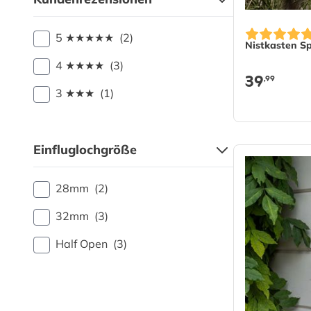
5 ★★★★★
(2)
Nistkasten S
4 ★★★★
(3)
39
,99
3 ★★★
(1)
Einfluglochgröße
28mm
(2)
32mm
(3)
Half Open
(3)