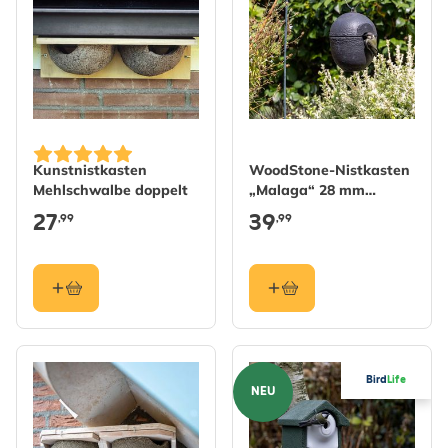
Kunstnistkasten
WoodStone-Nistkasten
Mehlschwalbe doppelt
„Malaga“ 28 mm
schwarz
27
39
,99
,99
Bird
Life
NEU