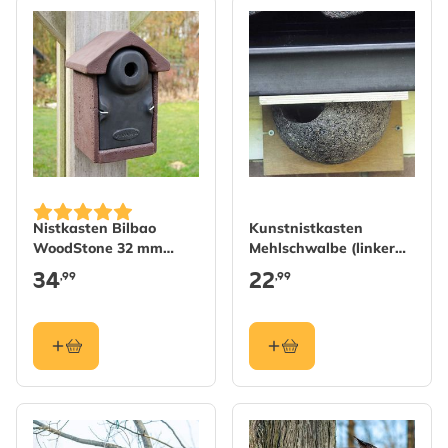
Nistkasten Bilbao
Kunstnistkasten
WoodStone 32 mm
Mehlschwalbe (linker
Braun
Eingang)
34
22
,99
,99