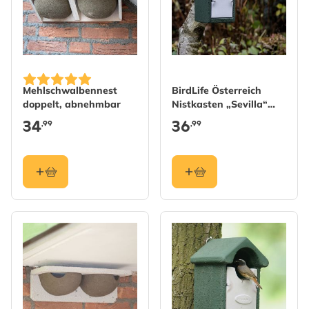
Mehlschwalbennest
BirdLife Österreich
doppelt, abnehmbar
Nistkasten „Sevilla“
WoodStone 32 mm
34
36
,99
,99