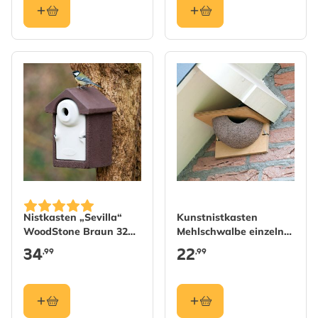
Nistkasten „Sevilla“
Kunstnistkasten
WoodStone Braun 32
Mehlschwalbe einzeln
mm
(Eingang rechts)
34
22
,99
,99