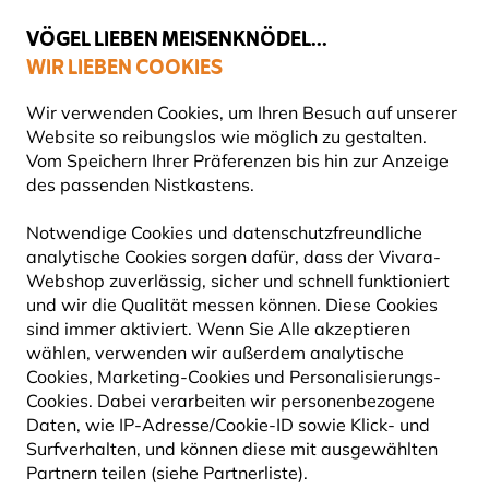
💛
Spätsommer-Boost
: Bis zu
15% sparen
!
VÖGEL LIEBEN MEISENKNÖDEL...
WIR LIEBEN COOKIES
60 Tage Rückgabe ohne Stress
Gratis Versand ab 65 €
Wir verwenden Cookies, um Ihren Besuch auf unserer
Website so reibungslos wie möglich zu gestalten.
Vom Speichern Ihrer Präferenzen bis hin zur Anzeige
des passenden Nistkastens.
Nistkästen
HOLZBETON-NISTKÄSTEN
Notwendige Cookies und datenschutzfreundliche
analytische Cookies sorgen dafür, dass der Vivara-
Webshop zuverlässig, sicher und schnell funktioniert
Holzbeton-Nistkästen sind die ultimative Lösung, um
und wir die Qualität messen können. Diese Cookies
Vögeln sichere und langlebige Behausungen zu bieten.
sind immer aktiviert. Wenn Sie Alle akzeptieren
Diese innovativen Vogelhäuser sind darauf
Mehr lesen
wählen, verwenden wir außerdem analytische
Cookies, Marketing-Cookies und Personalisierungs-
Cookies. Dabei verarbeiten wir personenbezogene
39
Produkte
Daten, wie IP-Adresse/Cookie-ID sowie Klick- und
Surfverhalten, und können diese mit ausgewählten
Partnern teilen (siehe Partnerliste).