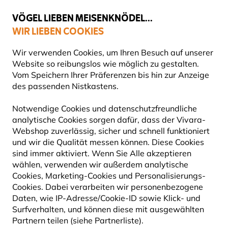
💛
Spätsommer-Boost
: Bis zu
15% sparen
!
VÖGEL LIEBEN MEISENKNÖDEL...
WIR LIEBEN COOKIES
Gratis Versand ab 65 €
Wir verwenden Cookies, um Ihren Besuch auf unserer
Website so reibungslos wie möglich zu gestalten.
Vom Speichern Ihrer Präferenzen bis hin zur Anzeige
des passenden Nistkastens.
Produkte für Gartentiere
Produkte für Igel
Igelfutterh
Notwendige Cookies und datenschutzfreundliche
analytische Cookies sorgen dafür, dass der Vivara-
5% RABATT
Webshop zuverlässig, sicher und schnell funktioniert
und wir die Qualität messen können. Diese Cookies
sind immer aktiviert. Wenn Sie Alle akzeptieren
wählen, verwenden wir außerdem analytische
Cookies, Marketing-Cookies und Personalisierungs-
Cookies. Dabei verarbeiten wir personenbezogene
Daten, wie IP-Adresse/Cookie-ID sowie Klick- und
Surfverhalten, und können diese mit ausgewählten
Partnern teilen (siehe Partnerliste).