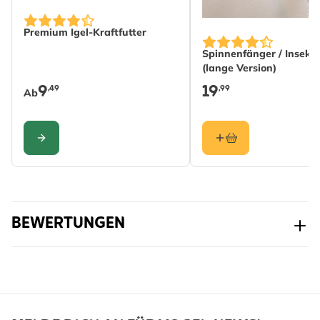
Farbe
Grün
The price depends on the options chosen on the produc
Premium Igel-Kraftfutter
Spinnenfänger / Insekt
(lange Version)
9
19
,49
,99
Ab
KONFIGURIEREN
BEWERTUNGEN