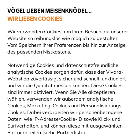
💛
Spätsommer-Boost
: Bis zu
15% sparen
!
VÖGEL LIEBEN MEISENKNÖDEL...
WIR LIEBEN COOKIES
Gratis Versand ab 65 €
Wir verwenden Cookies, um Ihren Besuch auf unserer
Website so reibungslos wie möglich zu gestalten.
Vom Speichern Ihrer Präferenzen bis hin zur Anzeige
des passenden Nistkastens.
Angebote
STARTER-SETS
Notwendige Cookies und datenschutzfreundliche
analytische Cookies sorgen dafür, dass der Vivara-
Webshop zuverlässig, sicher und schnell funktioniert
und wir die Qualität messen können. Diese Cookies
15
Produkte
sind immer aktiviert. Wenn Sie Alle akzeptieren
wählen, verwenden wir außerdem analytische
Cookies, Marketing-Cookies und Personalisierungs-
Cookies. Dabei verarbeiten wir personenbezogene
15% RABATT
15% RABATT
Daten, wie IP-Adresse/Cookie-ID sowie Klick- und
Surfverhalten, und können diese mit ausgewählten
Partnern teilen (siehe Partnerliste).