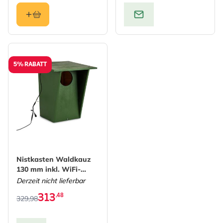
5% RABATT
The price depends on the options chosen on the produc
Nistkasten Waldkauz
130 mm inkl. WiFi-
Kamera
Derzeit nicht lieferbar
313
,48
329,98