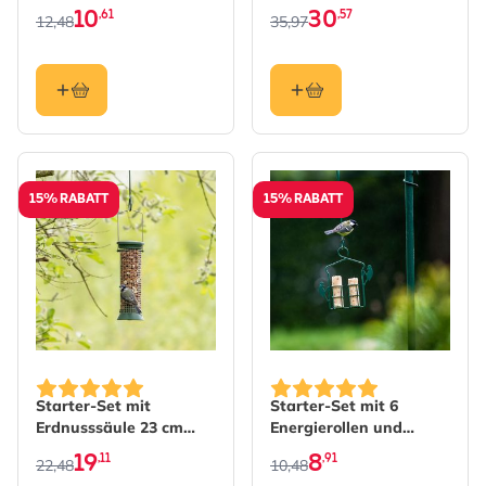
Mehlwürmern
10
30
,61
,57
12,48
35,97
15% RABATT
15% RABATT
The price depends on the options chosen on the produc
The price depends on the 
Starter-Set mit
Starter-Set mit 6
Erdnusssäule 23 cm
Energierollen und
und Erdnüssen
passendem Halter
19
8
,11
,91
22,48
10,48