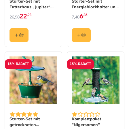
Starter-Set mit
Starter-Set mit
Futterhaus „Jupiter“
Energieblockhalter und
und Erdnüssen
einem Fettblock
22
6
,93
,36
26,98
7,48
15% RABATT
15% RABATT
The price depends on the options chosen on the produc
The price depends on the 
Starter-Set mit
Komplettpaket
getrockneten
"Nigersamen"