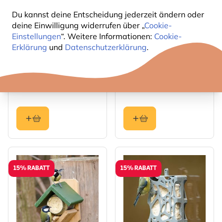
Du kannst deine Entscheidung jederzeit ändern oder
deine Einwilligung widerrufen über „
Cookie-
Einstellungen
“. Weitere Informationen:
Cookie-
Erklärung
und
Datenschutzerklärung
.
The price depends on the options chosen on the produc
The price depends on the 
Starter-Set mit
Starter-Set mit
Premium-Igelfutter und
Meisenknödelkranz und
Futterschale
12 Meisenknödeln
22
16
,08
,12
25,98
18,97
15% RABATT
15% RABATT