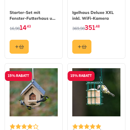
The price depends on the options chosen on the produc
The price depends on the 
Starter-Set mit
Igelhaus Deluxe XXL
Fenster-Futterhaus und
inkl. WiFi-Kamera
Vogelfutter
14
351
,43
,48
16,98
369,98
15% RABATT
15% RABATT
The price depends on the options chosen on the produc
The price depends on the 