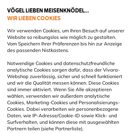
💛
Spätsommer-Boost
: Bis zu
15% sparen
!
VÖGEL LIEBEN MEISENKNÖDEL...
WIR LIEBEN COOKIES
Gratis Versand ab 65 €
Wir verwenden Cookies, um Ihren Besuch auf unserer
Website so reibungslos wie möglich zu gestalten.
Vom Speichern Ihrer Präferenzen bis hin zur Anzeige
des passenden Nistkastens.
Produkte für Gartentiere
Produkte für Igel
IGELHAUS
Notwendige Cookies und datenschutzfreundliche
analytische Cookies sorgen dafür, dass der Vivara-
Webshop zuverlässig, sicher und schnell funktioniert
Igelhäuser sind eine perfekte Möglichkeit, diese
und wir die Qualität messen können. Diese Cookies
bezaubernden Gartenbesucher zu unterstützen. Sie
sind immer aktiviert. Wenn Sie Alle akzeptieren
bieten einen sicheren Ort zum Nisten, Überwinter
Mehr
wählen, verwenden wir außerdem analytische
lesen
Cookies, Marketing-Cookies und Personalisierungs-
Cookies. Dabei verarbeiten wir personenbezogene
Daten, wie IP-Adresse/Cookie-ID sowie Klick- und
5
Produkte
Surfverhalten, und können diese mit ausgewählten
Partnern teilen (siehe Partnerliste).