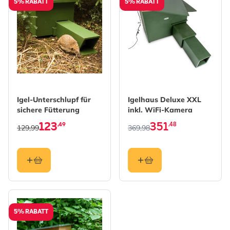
5% RABATT
5% RABATT
The price depends on the 
Igel-Unterschlupf für
Igelhaus Deluxe XXL
sichere Fütterung
inkl. WiFi-Kamera
123
351
,49
,48
129,99
369,98
5% RABATT