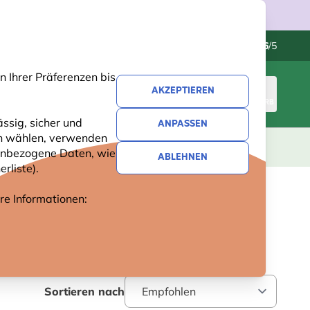
Kundenservice
Hervorragend
-
4.6
/5
 Ihrer Präferenzen bis
AKZEPTIEREN
ANMELDEN
WARENKORB
ssig, sicher und
ANPASSEN
ren wählen, verwenden
GESCHENKE
NEUHEITEN
ANGEBOTE
nenbezogene Daten, wie
ABLEHNEN
rliste).
ere Informationen:
Sortieren nach