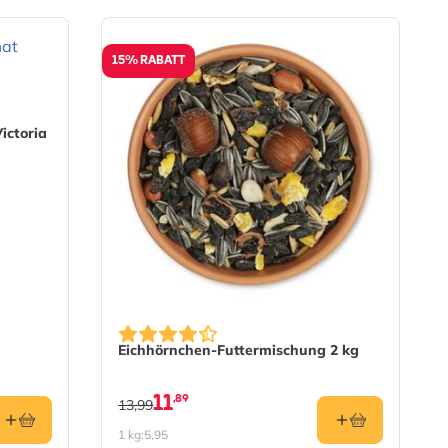
15% RABATT
ictoria
Eichhörnchen-Futtermischung 2 kg
11
,89
13,99
1 kg:
5,95