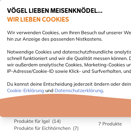
VÖGEL LIEBEN MEISENKNÖDEL...
WIR LIEBEN COOKIES
Top-bewertet in 11 Ländern
Gratis Versand ab 65 €
Wir verwenden Cookies, um Ihren Besuch auf unserer Webs
S
hin zur Anzeige des passenden Nistkastens.
Notwendige Cookies und datenschutzfreundliche analytis
schnell funktioniert und wir die Qualität messen können.
VOGELFUTTER
FUTTERHÄUSER
NISTKÄSTEN
wir außerdem analytische Cookies, Marketing-Cookies u
IP-Adresse/Cookie-ID sowie Klick- und Surfverhalten, und
Produkte für Gartentiere
Produkte für Eichhörnch
Du kannst deine Entscheidung jederzeit ändern oder dein
Cookie-Erklärung
und
Datenschutzerklärung
.
PRODUK
Kategorie
Insektenhotels
(25)
Produkte für Igel
(14)
7
Produkte
Produkte für Eichhörnchen
(7)