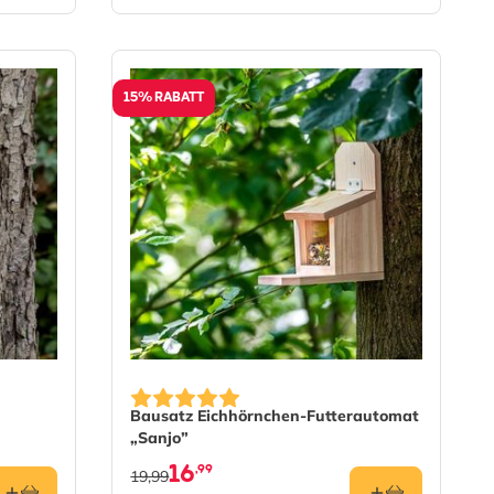
15% RABATT
Bausatz Eichhörnchen-Futterautomat
„Sanjo”
16
,99
19,99