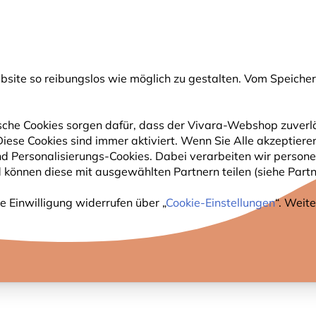
💛
Spätsommer-Boost
: Bis zu
15% sparen
!
ite so reibungslos wie möglich zu gestalten. Vom Speichern
uche
che Cookies sorgen dafür, dass der Vivara-Webshop zuverlä
 Diese Cookies sind immer aktiviert. Wenn Sie Alle akzeptie
GARTENTIERE
PFLANZEN
NATURBEOBACHTUNG
nd Personalisierungs-Cookies. Dabei verarbeiten wir perso
 können diese mit ausgewählten Partnern teilen (siehe Partne
en
e Einwilligung widerrufen über „
Cookie-Einstellungen
“. Weit
TE FÜR EICHHÖRNCHEN