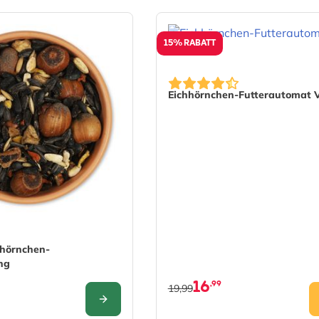
15% RABATT
Eichhörnchen-Futterautomat V
pends on the options chosen on the product page
hörnchen-
ng
16
,99
19,99
KONFIGURIEREN