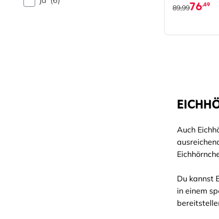
Ja
(6)
76
,49
89,99
EICHH
Auch Eichhö
ausreichend
Eichhörnche
Du kannst E
in einem sp
bereitstell