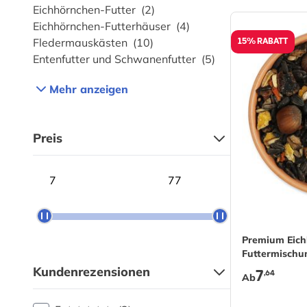
Eichhörnchen-Futter
(2)
Eichhörnchen-Futterhäuser
(4)
15% RABATT
Fledermauskästen
(10)
Entenfutter und Schwanenfutter
(5)
Mehr anzeigen
Preis
Minimum price
Maximum price
The price de
Premium Eich
Futtermischu
7
Kundenrezensionen
,64
Ab