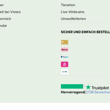
ner
Tierarten
eit bei Vivara
Live-Webcams
terreich
Umweltkriterien
mular
SICHER UND EINFACH BESTEL
Hervorragend
|
2738 Bewertu