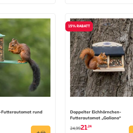
15% RABATT
-Futterautomat rund
Doppelter Eichhörnchen-
Futterautomat „Galiano“
21
,24
24,99