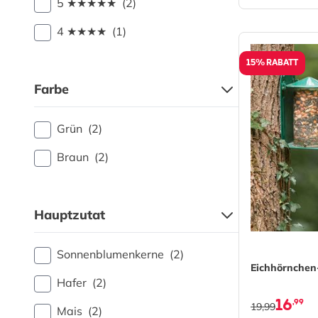
5 ★★★★★
(2)
4 ★★★★
(1)
15% RABATT
Farbe
Grün
(2)
Braun
(2)
Hauptzutat
Sonnenblumenkerne
(2)
Eichhörnchen
Hafer
(2)
16
,99
19,99
Mais
(2)