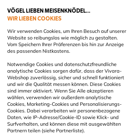
💛
Spätsommer-Boost
: Bis zu
15% sparen
!
VÖGEL LIEBEN MEISENKNÖDEL...
WIR LIEBEN COOKIES
Top-bewertet in 11 Ländern
Gratis Versand ab 65 €
Wir verwenden Cookies, um Ihren Besuch auf unserer
Website so reibungslos wie möglich zu gestalten.
Vom Speichern Ihrer Präferenzen bis hin zur Anzeige
des passenden Nistkastens.
Produkte für Gartentiere
Produkte für Eichhörnchen
E
Notwendige Cookies und datenschutzfreundliche
analytische Cookies sorgen dafür, dass der Vivara-
15% RABATT
Webshop zuverlässig, sicher und schnell funktioniert
und wir die Qualität messen können. Diese Cookies
sind immer aktiviert. Wenn Sie Alle akzeptieren
wählen, verwenden wir außerdem analytische
Cookies, Marketing-Cookies und Personalisierungs-
Cookies. Dabei verarbeiten wir personenbezogene
Daten, wie IP-Adresse/Cookie-ID sowie Klick- und
Surfverhalten, und können diese mit ausgewählten
Partnern teilen (siehe Partnerliste).