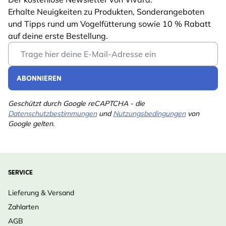
Rosinen von
Erhalte Neuigkeiten zu Produkten, Sonderangeboten
Haustieren
Ja
und Tipps rund um Vogelfütterung sowie 10 % Rabatt
fernhalten
auf deine erste Bestellung.
Email Address
ABONNIEREN
Geschützt durch Google reCAPTCHA - die
Datenschutzbestimmungen
und
Nutzungsbedingungen
von
Google gelten.
SERVICE
Lieferung & Versand
Zahlarten
AGB