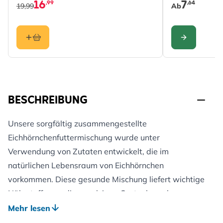
16
7
,99
,64
19,99
Ab
KONFIGURIERE
BESCHREIBUNG
Unsere sorgfältig zusammengestellte
Eichhörnchenfuttermischung wurde unter
Verwendung von Zutaten entwickelt, die im
natürlichen Lebensraum von Eichhörnchen
vorkommen. Diese gesunde Mischung liefert wichtige
Nährstoffe, um diese pelzigen Gartenbewohner
gesund und glücklich zu halten. Egal, ob Sie ein
Mehr lesen
verspieltes rotes Eichhörnchen oder ein neugieriges