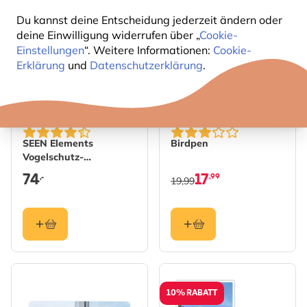
10% RABATT
Du kannst deine Entscheidung jederzeit ändern oder
deine Einwilligung widerrufen über „
Cookie-
Einstellungen
“. Weitere Informationen:
Cookie-
Erklärung
und
Datenschutzerklärung
.
SEEN Elements
Birdpen
Vogelschutz-
Markierungen 9mm,
74
17
,99
,-
19,99
50m Rolle
10% RABATT