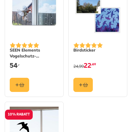
SEEN Elements
Birdsticker
Vogelschutz-
Markierungen 9mm,
54
22
,49
,-
24,99
25m Rolle
10% RABATT