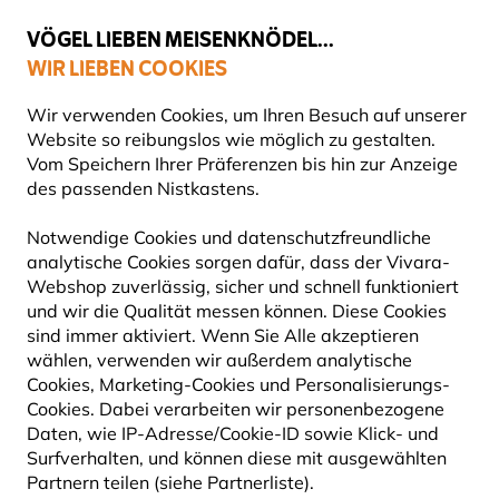
💛
Spätsommer-Boost
: Bis zu
15% sparen
!
VÖGEL LIEBEN MEISENKNÖDEL...
WIR LIEBEN COOKIES
Top-bewertet in 11 Ländern
Gratis Versand ab 65 €
Wir verwenden Cookies, um Ihren Besuch auf unserer
Website so reibungslos wie möglich zu gestalten.
Vom Speichern Ihrer Präferenzen bis hin zur Anzeige
des passenden Nistkastens.
Vogelfuttersysteme
VOGELSCHUTZ FÜR FENSTER
Notwendige Cookies und datenschutzfreundliche
analytische Cookies sorgen dafür, dass der Vivara-
Webshop zuverlässig, sicher und schnell funktioniert
Jedes Jahr sterben in Deutschland Millionen Vögel, weil
und wir die Qualität messen können. Diese Cookies
sie gegen Fensterscheiben fliegen.
Hier mehr erfahren.
sind immer aktiviert. Wenn Sie Alle akzeptieren
Hier mehr erfahren.
Mehr lesen
wählen, verwenden wir außerdem analytische
Cookies, Marketing-Cookies und Personalisierungs-
Cookies. Dabei verarbeiten wir personenbezogene
5
Produkte
Daten, wie IP-Adresse/Cookie-ID sowie Klick- und
Surfverhalten, und können diese mit ausgewählten
Partnern teilen (siehe Partnerliste).