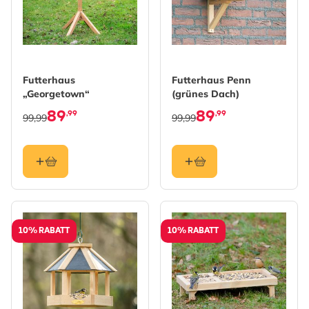
Futterhaus
Futterhaus Penn
„Georgetown“
(grünes Dach)
89
89
,99
,99
99,99
99,99
10% RABATT
10% RABATT