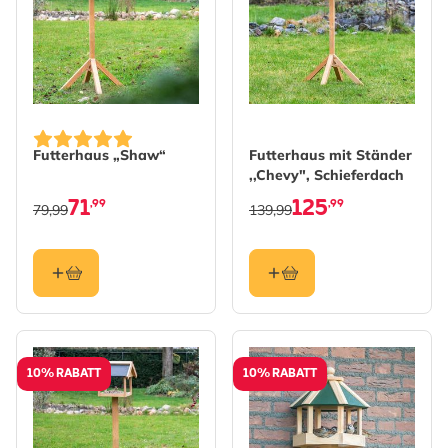
Futterhaus „Shaw“
Futterhaus mit Ständer
,,Chevy", Schieferdach
71
125
,99
,99
79,99
139,99
10% RABATT
10% RABATT