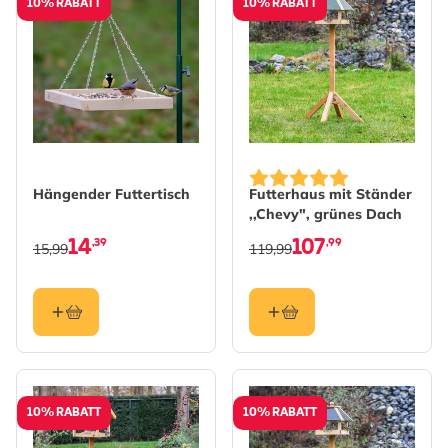
10% RABATT
10% RABATT
Hängender Futtertisch
Futterhaus mit Ständer
,,Chevy", grünes Dach
14
107
,39
,99
15,99
119,99
10% RABATT
10% RABATT