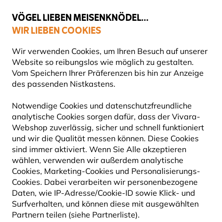
💛
Spätsommer-Boost
: Bis zu
15% sparen
!
VÖGEL LIEBEN MEISENKNÖDEL...
WIR LIEBEN COOKIES
Gratis Versand ab 65 €
Wir verwenden Cookies, um Ihren Besuch auf unserer
Website so reibungslos wie möglich zu gestalten.
Vom Speichern Ihrer Präferenzen bis hin zur Anzeige
des passenden Nistkastens.
Vogelfuttersysteme
AMSEL-FUTTERHAUS
Notwendige Cookies und datenschutzfreundliche
analytische Cookies sorgen dafür, dass der Vivara-
Webshop zuverlässig, sicher und schnell funktioniert
Amseln sind eine wunderbare Bereicherung für jeden
und wir die Qualität messen können. Diese Cookies
Garten. Mit ihrem melodischen Gesang und ihrer
sind immer aktiviert. Wenn Sie Alle akzeptieren
eleganten Erscheinung verzaubern sie jeden Naturlie
wählen, verwenden wir außerdem analytische
Mehr lesen
Cookies, Marketing-Cookies und Personalisierungs-
Cookies. Dabei verarbeiten wir personenbezogene
Daten, wie IP-Adresse/Cookie-ID sowie Klick- und
10
Produkte
Surfverhalten, und können diese mit ausgewählten
Partnern teilen (siehe Partnerliste).