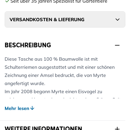
Seit über 35 Jahren Spezialist für Gartentiere
VERSANDKOSTEN & LIEFERUNG
BESCHREIBUNG
Diese Tasche aus 100 % Baumwolle ist mit
Schulterriemen ausgestattet und mit einer schönen
Zeichnung einer Amsel bedruckt, die von Myrte
angefertigt wurde.
Im Jahr 2008 begann Myrte einen Eisvogel zu
zeichnen und konnte danach nicht mehr aufhören. Seit
ihrer Kindheit hat Myrte eine große Liebe zur Natur,
Mehr lesen
und das spiegelt sich auch in ihren Arbeiten wider.
Inzwischen ist Myrte zu einer bekannten
WEITERE INFORMATIONEN