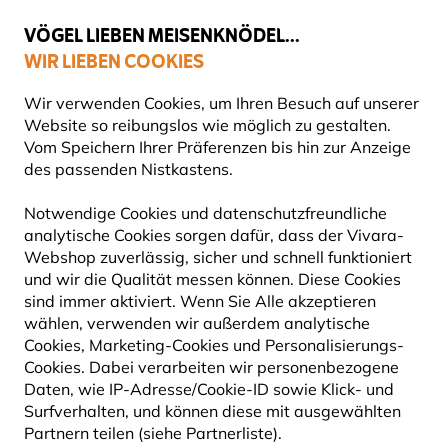
💛
Spätsommer-Boost
: Bis zu
15% sparen
!
VÖGEL LIEBEN MEISENKNÖDEL...
WIR LIEBEN COOKIES
Top-bewertet in 11 Ländern
Gratis Versand ab 65 €
Wir verwenden Cookies, um Ihren Besuch auf unserer
Website so reibungslos wie möglich zu gestalten.
Vom Speichern Ihrer Präferenzen bis hin zur Anzeige
des passenden Nistkastens.
Geschenke
Tragetaschen mit Naturmotiven
Notwendige Cookies und datenschutzfreundliche
analytische Cookies sorgen dafür, dass der Vivara-
Webshop zuverlässig, sicher und schnell funktioniert
und wir die Qualität messen können. Diese Cookies
sind immer aktiviert. Wenn Sie Alle akzeptieren
wählen, verwenden wir außerdem analytische
Cookies, Marketing-Cookies und Personalisierungs-
Cookies. Dabei verarbeiten wir personenbezogene
Daten, wie IP-Adresse/Cookie-ID sowie Klick- und
Surfverhalten, und können diese mit ausgewählten
Partnern teilen (siehe Partnerliste).