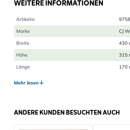
WEITERE INFORMATIONEN
Artikelnr.
975
Marke
CJ Wi
Breite
430
Höhe
315
Länge
170
Gewicht
0.23
Mehr lesen
Farbe
Gelb
Material
Texti
ANDERE KUNDEN BESUCHTEN AUCH