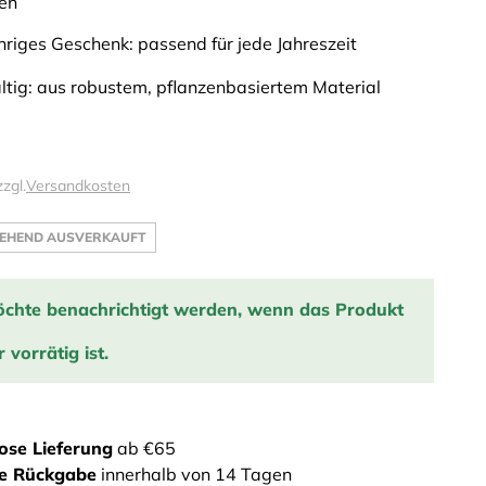
en
riges Geschenk: passend für jede Jahreszeit
tig: aus robustem, pflanzenbasiertem Material
zzgl.
Versandkosten
EHEND AUSVERKAUFT
öchte benachrichtigt werden, wenn das Produkt
 vorrätig ist.
tige mich, wenn das Produkt wieder auf Lager ist:
ose Lieferung
ab €65
EINTRAGEN
he Rückgabe
innerhalb von 14 Tagen