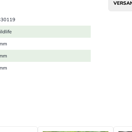
VERSAN
830119
ldlife
 mm
 mm
 mm
 kg
lstoff