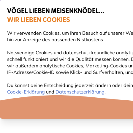
VÖGEL LIEBEN MEISENKNÖDEL...
WIR LIEBEN COOKIES
Gratis Versand ab 65 €
Wir verwenden Cookies, um Ihren Besuch auf unserer Webs
S
hin zur Anzeige des passenden Nistkastens.
Notwendige Cookies und datenschutzfreundliche analytis
schnell funktioniert und wir die Qualität messen können.
VOGELFUTTER
FUTTERHÄUSER
NISTKÄSTEN
wir außerdem analytische Cookies, Marketing-Cookies u
IP-Adresse/Cookie-ID sowie Klick- und Surfverhalten, und
Geschenke
Tragetaschen mit Naturmotiven
Jute
Du kannst deine Entscheidung jederzeit ändern oder dein
Cookie-Erklärung
und
Datenschutzerklärung
.