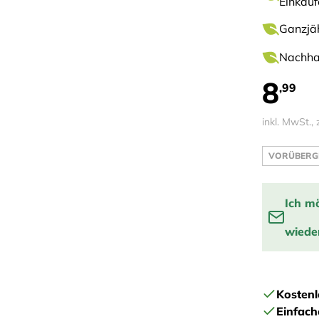
Einkauf
Ganzjäh
Nachhal
8
,99
inkl. MwSt., 
VORÜBERG
Ich m
wieder
Benachrich
Kostenl
Einfac