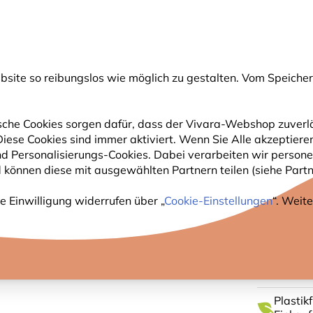
💛
Spätsommer-Boost
: Bis zu
15% sparen
!
ite so reibungslos wie möglich zu gestalten. Vom Speichern
uche
che Cookies sorgen dafür, dass der Vivara-Webshop zuverlä
 Diese Cookies sind immer aktiviert. Wenn Sie Alle akzeptie
GARTENTIERE
PFLANZEN
NATURBEOBACHTUNG
nd Personalisierungs-Cookies. Dabei verarbeiten wir perso
 können diese mit ausgewählten Partnern teilen (siehe Partne
-Einkaufstasche „Save Our Bees“
e Einwilligung widerrufen über „
Cookie-Einstellungen
“. Weit
JUTE-
BEES“
Plastik