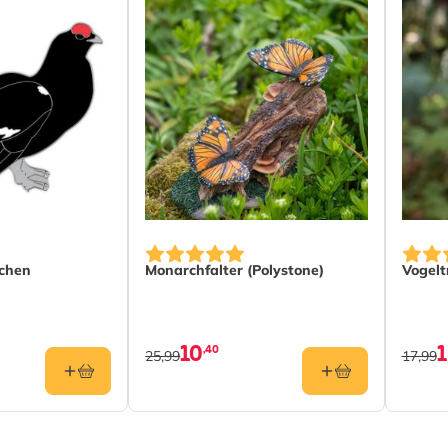
chen
Monarchfalter (Polystone)
Vogelt
10
,40
25,99
17,99