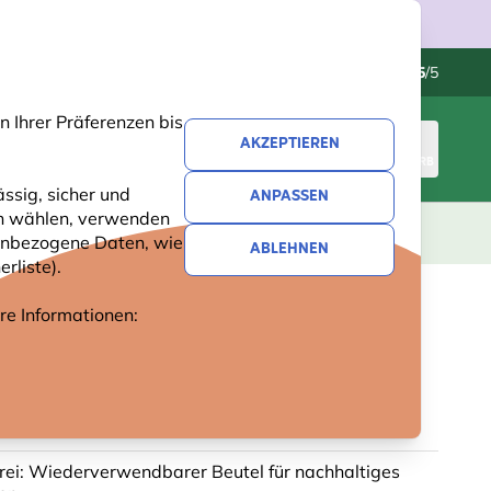
Kundenservice
Hervorragend
-
4.5
/5
 Ihrer Präferenzen bis
AKZEPTIEREN
ANMELDEN
WARENKORB
ssig, sicher und
ANPASSEN
ren wählen, verwenden
GESCHENKE
NEUHEITEN
ANGEBOTE
nenbezogene Daten, wie
ABLEHNEN
rliste).
ere Informationen:
EINKAUFSTASCHE „SAVE OUR
frei: Wiederverwendbarer Beutel für nachhaltiges