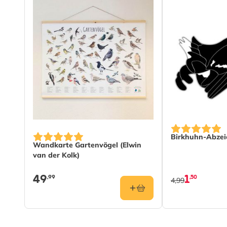
Birkhuhn-Abzei
Wandkarte Gartenvögel (Elwin
van der Kolk)
49
1
,99
,50
4,99