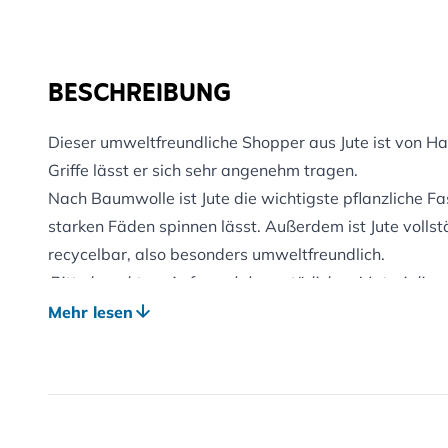
BESCHREIBUNG
Dieser umweltfreundliche Shopper aus Jute ist von H
Griffe lässt er sich sehr angenehm tragen.
Nach Baumwolle ist Jute die wichtigste pflanzliche Fa
starken Fäden spinnen lässt. Außerdem ist Jute volls
recycelbar, also besonders umweltfreundlich.
Bitte beachten: Aufgrund der natürlichen Materialie
Oberfläche können Farbe und Farbton leicht variieren.
Mehr lesen