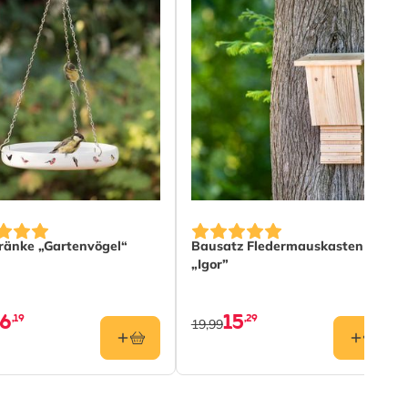
ränke „Gartenvögel“
Bausatz Fledermauskasten
„Igor”
16
15
,19
,29
19,99