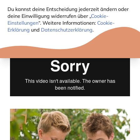
Developed in collaboration with the National Trust,
Du kannst deine Entscheidung jederzeit ändern oder
this range is designed to encourage children to
deine Einwilligung widerrufen über „
Cookie-
connect with nature and embrace the great
Einstellungen
“. Weitere Informationen:
Cookie-
Erklärung
outdoors. We hope you love these products and
und
Datenschutzerklärung
.
can’t wait to see which birds stop by to enjoy them!