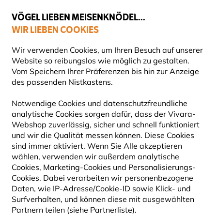
💛
Spätsommer-Boost
: Bis zu
15% sparen
!
VÖGEL LIEBEN MEISENKNÖDEL...
WIR LIEBEN COOKIES
Top-bewertet in 11 Ländern
Gratis Versand ab 65 €
Wir verwenden Cookies, um Ihren Besuch auf unserer
Website so reibungslos wie möglich zu gestalten.
Vom Speichern Ihrer Präferenzen bis hin zur Anzeige
des passenden Nistkastens.
National Trust - Kids Zone
Notwendige Cookies und datenschutzfreundliche
analytische Cookies sorgen dafür, dass der Vivara-
NATIONAL TRUST KIDS WILDLIFE
Webshop zuverlässig, sicher und schnell funktioniert
und wir die Qualität messen können. Diese Cookies
RANGE
sind immer aktiviert. Wenn Sie Alle akzeptieren
wählen, verwenden wir außerdem analytische
For adventures in your garden and beyond, the
Cookies, Marketing-Cookies und Personalisierungs-
Cookies. Dabei verarbeiten wir personenbezogene
National Trust Kids Wildlife Range features
Daten, wie IP-Adresse/Cookie-ID sowie Klick- und
colourful, fun, and easy-to-use wildlife products,
Surfverhalten, und können diese mit ausgewählten
including feeders, foods, and build-your-own kits!
Partnern teilen (siehe Partnerliste).