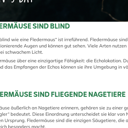
ERMÄUSE SIND BLIND
nd wie eine Fledermaus“ ist irreführend. Fledermäuse sind n
ktionierende Augen und können gut sehen. Viele Arten nutzen
bei schwachem Licht.
rmäuse über eine einzigartige Fähigkeit: die Echolokation.
d das Empfangen der Echos können sie ihre Umgebung in völ
DERMÄUSE SIND FLIEGENDE NAGETIERE
se äußerlich an Nagetiere erinnern, gehören sie zu einer 
ler“ bedeutet. Diese Einordnung unterscheidet sie klar von 
en Ursprung. Fledermäuse sind die einzigen Säugetiere, die a
reich besonders macht.