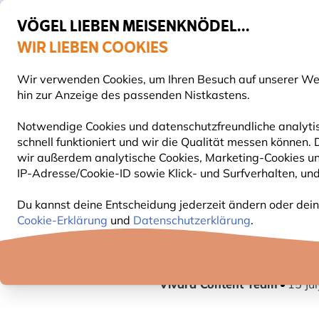
VÖGEL LIEBEN MEISENKNÖDEL...
WIR LIEBEN COOKIES
Top-bewertet in 11 Ländern
Gratis Versand ab 65 €
Wir verwenden Cookies, um Ihren Besuch auf unserer Webs
S
hin zur Anzeige des passenden Nistkastens.
Notwendige Cookies und datenschutzfreundliche analytis
schnell funktioniert und wir die Qualität messen können.
VOGELFUTTER
FUTTERHÄUSER
NISTKÄSTEN
wir außerdem analytische Cookies, Marketing-Cookies u
IP-Adresse/Cookie-ID sowie Klick- und Surfverhalten, und
Blog
Information
Fakten und Mythen über Fle
Du kannst deine Entscheidung jederzeit ändern oder dein
Cookie-Erklärung
und
Datenschutzerklärung
.
FAKTEN UND M
Vivara Content Team
15 Ju