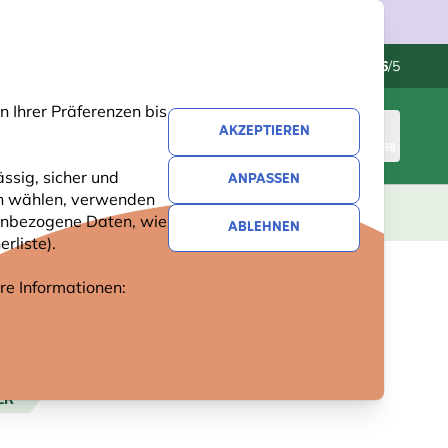
Kundenservice
Hervorragend
-
4.6
/5
 Ihrer Präferenzen bis
AKZEPTIEREN
ANMELDEN
WARENKORB
ssig, sicher und
ANPASSEN
ren wählen, verwenden
GESCHENKE
NEUHEITEN
ANGEBOTE
nenbezogene Daten, wie
ABLEHNEN
rliste).
ere Informationen:
ER