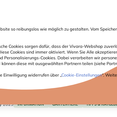
💛
Spätsommer-Boost
: Bis zu
15% sparen
!
ite so reibungslos wie möglich zu gestalten. Vom Speichern
uche
che Cookies sorgen dafür, dass der Vivara-Webshop zuverlä
 Diese Cookies sind immer aktiviert. Wenn Sie Alle akzeptie
GARTENTIERE
PFLANZEN
NATURBEOBACHTUNG
nd Personalisierungs-Cookies. Dabei verarbeiten wir perso
 können diese mit ausgewählten Partnern teilen (siehe Partne
dermäuse
e Einwilligung widerrufen über „
Cookie-Einstellungen
“. Weit
YTHEN ÜBER FLEDERMÄUSE
ly 2025
INFORMATION
GARTENTIERE
TIPPS & RATGEB