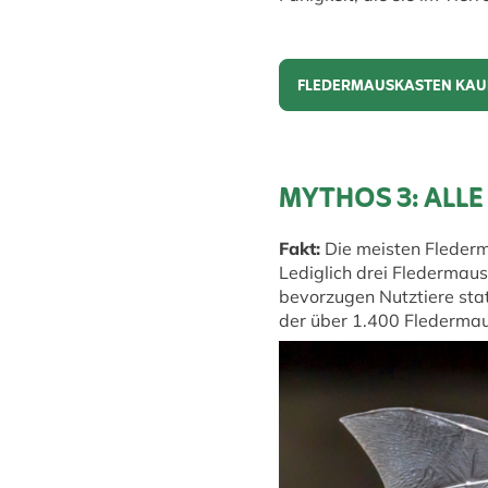
FLEDERMAUSKASTEN KAU
Fledermauskasten kauf
MYTHOS 3: ALL
Fakt:
Die meisten Flederm
Lediglich drei Fledermaus
bevorzugen Nutztiere sta
der über 1.400 Fledermau