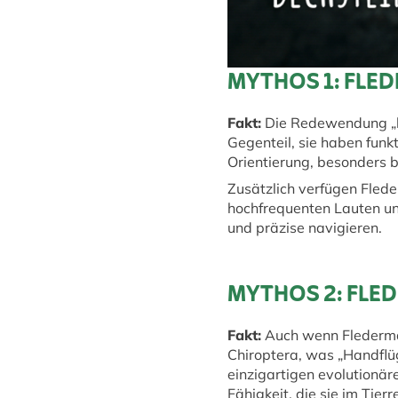
MYTHOS 1: FLED
Fakt:
Die Redewendung „bli
Gegenteil, sie haben fun
Orientierung, besonders 
Zusätzlich verfügen Flede
hochfrequenten Lauten un
und präzise navigieren.
MYTHOS 2: FLE
Fakt:
Auch wenn Fledermäu
Chiroptera, was „Handflüg
einzigartigen evolutionär
Fähigkeit, die sie im Tier