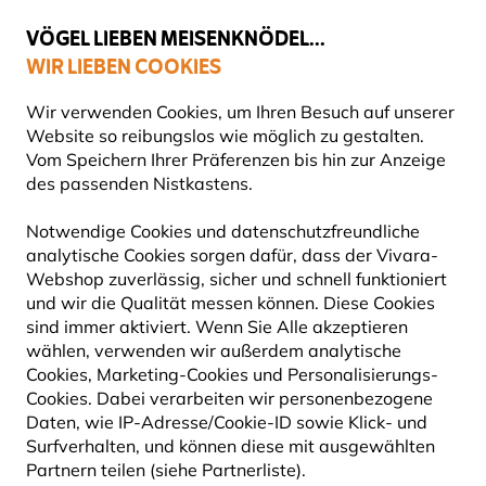
💛
Spätsommer-Boost
: Bis zu
15% sparen
!
VÖGEL LIEBEN MEISENKNÖDEL...
WIR LIEBEN COOKIES
Top-bewertet in 11 Ländern
Gratis Versand ab 65 €
Wir verwenden Cookies, um Ihren Besuch auf unserer
Website so reibungslos wie möglich zu gestalten.
Vom Speichern Ihrer Präferenzen bis hin zur Anzeige
des passenden Nistkastens.
Blog
Tierarten
Eichelhäher
EICHELHÄHER
Notwendige Cookies und datenschutzfreundliche
analytische Cookies sorgen dafür, dass der Vivara-
Webshop zuverlässig, sicher und schnell funktioniert
25 September 2024
und wir die Qualität messen können. Diese Cookies
TIERARTEN
VÖGEL
sind immer aktiviert. Wenn Sie Alle akzeptieren
wählen, verwenden wir außerdem analytische
Cookies, Marketing-Cookies und Personalisierungs-
Cookies. Dabei verarbeiten wir personenbezogene
Daten, wie IP-Adresse/Cookie-ID sowie Klick- und
Surfverhalten, und können diese mit ausgewählten
Partnern teilen (siehe Partnerliste).