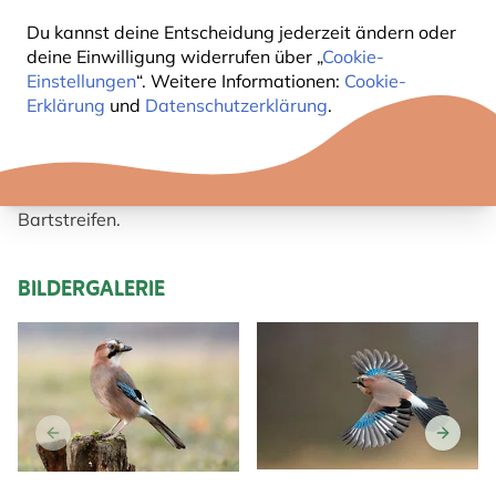
Du kannst deine Entscheidung jederzeit ändern oder
KURZBESCHREIBUNG EICHELHÄHER
deine Einwilligung widerrufen über „
Cookie-
Einstellungen
“. Weitere Informationen:
Cookie-
Erklärung
und
Datenschutzerklärung
.
Das Gefieder vom Eichelhäher ist rosa-graubraun
mit auffällig blau-schwarz gebänderten Flügelfedern.
Weisse Abzeichen an Flügeln und Schwanz, Oberkopf
gestrichelt. Er besitzt einen breiten schwarzen
Bartstreifen.
BILDERGALERIE