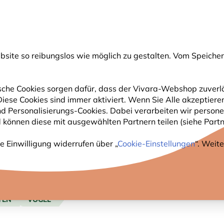
💛
Spätsommer-Boost
: Bis zu
15% sparen
!
ite so reibungslos wie möglich zu gestalten. Vom Speichern
uche
che Cookies sorgen dafür, dass der Vivara-Webshop zuverlä
 Diese Cookies sind immer aktiviert. Wenn Sie Alle akzeptie
GARTENTIERE
PFLANZEN
NATURBEOBACHTUNG
nd Personalisierungs-Cookies. Dabei verarbeiten wir perso
 können diese mit ausgewählten Partnern teilen (siehe Partne
e Einwilligung widerrufen über „
Cookie-Einstellungen
“. Weit
TEN
VÖGEL