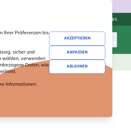
Kundenservice
Hervorragend
-
4.5
/5
 Ihrer Präferenzen bis
AKZEPTIEREN
ANMELDEN
WARENKORB
ssig, sicher und
ANPASSEN
ren wählen, verwenden
GESCHENKE
NEUHEITEN
ANGEBOTE
nenbezogene Daten, wie
ABLEHNEN
rliste).
ere Informationen: