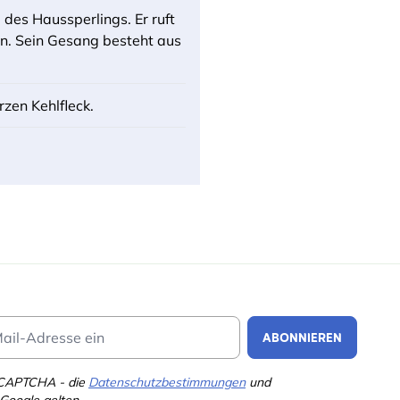
 des Haussperlings. Er ruft
hören. Sein Gesang besteht aus
zen Kehlfleck.
Email Address
ABONNIEREN
eCAPTCHA - die
Datenschutzbestimmungen
und
Google gelten.