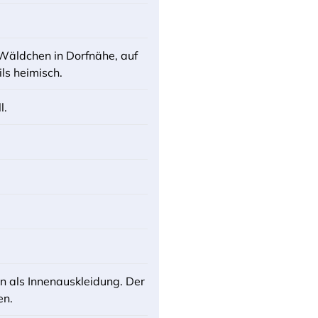
n Wäldchen in Dorfnähe, auf
ls heimisch.
l.
n als Innenauskleidung. Der
en.