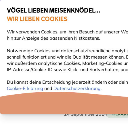
VÖGEL LIEBEN MEISENKNÖDEL...
WIR LIEBEN COOKIES
Gratis Versand ab 65 €
Wir verwenden Cookies, um Ihren Besuch auf unserer Webs
S
hin zur Anzeige des passenden Nistkastens.
Notwendige Cookies und datenschutzfreundliche analytis
schnell funktioniert und wir die Qualität messen können.
VOGELFUTTER
FUTTERHÄUSER
NISTKÄSTEN
wir außerdem analytische Cookies, Marketing-Cookies u
IP-Adresse/Cookie-ID sowie Klick- und Surfverhalten, und
Blog
Tierarten
Feldsperling
Du kannst deine Entscheidung jederzeit ändern oder dein
Cookie-Erklärung
und
Datenschutzerklärung
.
FELDSPERLING
24 September 2024
TIERAR