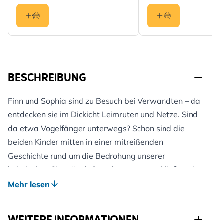
BESCHREIBUNG
Finn und Sophia sind zu Besuch bei Verwandten – da
entdecken sie im Dickicht Leimruten und Netze. Sind
da etwa Vogelfänger unterwegs? Schon sind die
beiden Kinder mitten in einer mitreißenden
Geschichte rund um die Bedrohung unserer
heimischen Singvögel. Ganz besonders schließen sie
„Stiegi“ ins Herz, einen verletzten Distelfinken, den sie
Mehr lesen
aus den Klauen der Fallensteller befreien. Wird es
ihnen gelingen, ihren Liebling zu retten und wieder zu