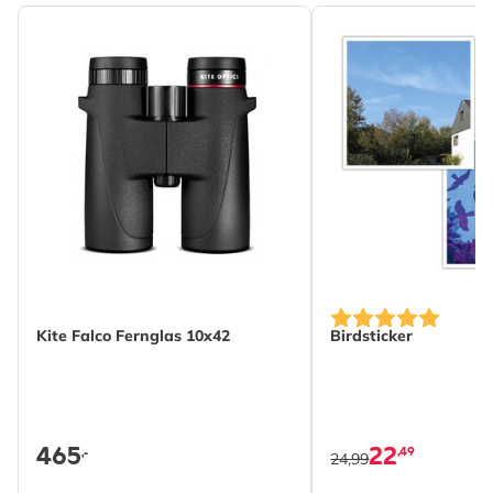
Kite Falco Fernglas 10x42
Birdsticker
465
22
,49
,-
24,99