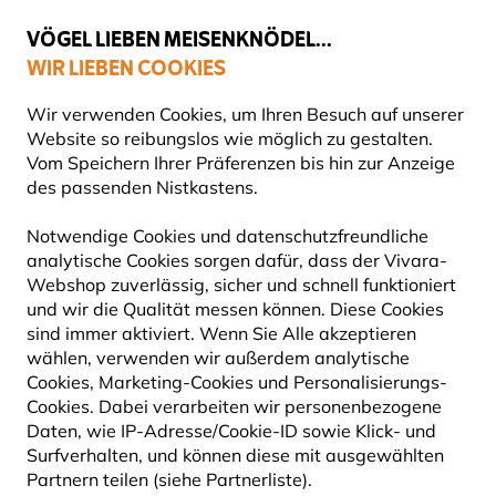
💛
Spätsommer-Boost
: Bis zu
15% sparen
!
VÖGEL LIEBEN MEISENKNÖDEL...
WIR LIEBEN COOKIES
Top-bewertet in 11 Ländern
Gratis Versand ab 65 €
Wir verwenden Cookies, um Ihren Besuch auf unserer
Website so reibungslos wie möglich zu gestalten.
Vom Speichern Ihrer Präferenzen bis hin zur Anzeige
des passenden Nistkastens.
Naturbeobachtung
Bücher
Notwendige Cookies und datenschutzfreundliche
analytische Cookies sorgen dafür, dass der Vivara-
Webshop zuverlässig, sicher und schnell funktioniert
und wir die Qualität messen können. Diese Cookies
sind immer aktiviert. Wenn Sie Alle akzeptieren
wählen, verwenden wir außerdem analytische
Cookies, Marketing-Cookies und Personalisierungs-
Cookies. Dabei verarbeiten wir personenbezogene
Daten, wie IP-Adresse/Cookie-ID sowie Klick- und
Surfverhalten, und können diese mit ausgewählten
Partnern teilen (siehe Partnerliste).