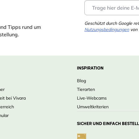
Geschützt durch Google r
und Tipps rund um
Nutzungsbedingungen
von 
tellung.
INSPIRATION
Blog
ner
Tierarten
eit bei Vivara
Live-Webcams
terreich
Umweltkriterien
mular
SICHER UND EINFACH BESTEL