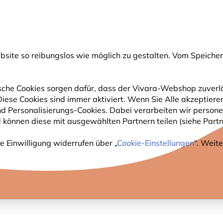
💛
Spätsommer-Boost
: Bis zu
15% sparen
!
ite so reibungslos wie möglich zu gestalten. Vom Speichern
uche
che Cookies sorgen dafür, dass der Vivara-Webshop zuverlä
 Diese Cookies sind immer aktiviert. Wenn Sie Alle akzeptie
GARTENTIERE
PFLANZEN
NATURBEOBACHTUNG
nd Personalisierungs-Cookies. Dabei verarbeiten wir perso
 können diese mit ausgewählten Partnern teilen (siehe Partne
DIESE SEITE IST AUSGEFLOGEN..
e Einwilligung widerrufen über „
Cookie-Einstellungen
“. Weit