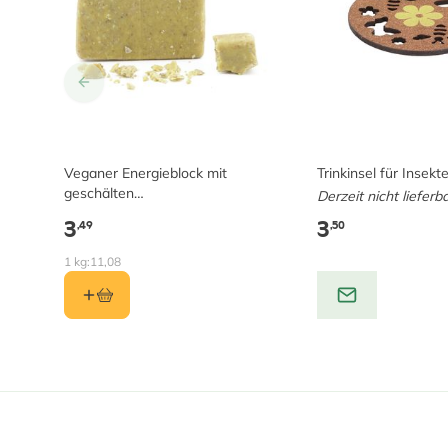
Veganer Energieblock mit
Trinkinsel für Insekt
geschälten
Derzeit nicht lieferb
Sonnenblumenkernen
3
3
,49
,50
1 kg:
11,08