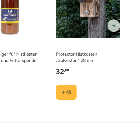
ger für Nistkästen,
Protector Nistkasten
Al
 und Futterspender
„Galveston“ 28 mm
Sc
32
1
,99