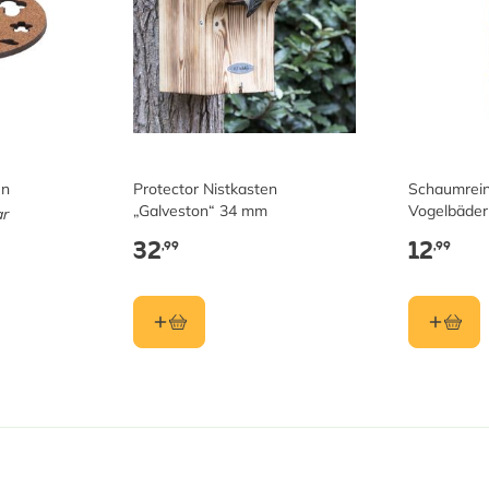
en
Protector Nistkasten
Schaumreini
„Galveston“ 34 mm
Vogelbäder
ar
32
12
,99
,99