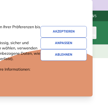
Kundenservice
Hervorragend
-
4.6
/5
 Ihrer Präferenzen bis
AKZEPTIEREN
ANMELDEN
WARENKORB
ssig, sicher und
ANPASSEN
ren wählen, verwenden
GESCHENKE
NEUHEITEN
ANGEBOTE
nenbezogene Daten, wie
ABLEHNEN
rliste).
.
ere Informationen: