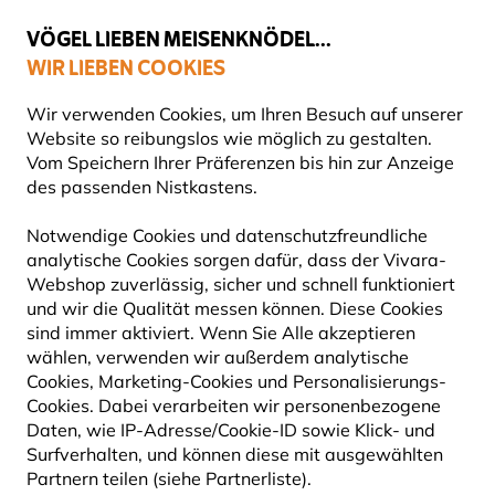
💛
Spätsommer-Boost
: Bis zu
15% sparen
!
VÖGEL LIEBEN MEISENKNÖDEL...
WIR LIEBEN COOKIES
Gratis Versand ab 65 €
Wir verwenden Cookies, um Ihren Besuch auf unserer
Website so reibungslos wie möglich zu gestalten.
Vom Speichern Ihrer Präferenzen bis hin zur Anzeige
des passenden Nistkastens.
Produkte für Gartentiere
Insektenhotels
Bienenhotels
Notwendige Cookies und datenschutzfreundliche
analytische Cookies sorgen dafür, dass der Vivara-
Webshop zuverlässig, sicher und schnell funktioniert
und wir die Qualität messen können. Diese Cookies
sind immer aktiviert. Wenn Sie Alle akzeptieren
wählen, verwenden wir außerdem analytische
Cookies, Marketing-Cookies und Personalisierungs-
Cookies. Dabei verarbeiten wir personenbezogene
Daten, wie IP-Adresse/Cookie-ID sowie Klick- und
Surfverhalten, und können diese mit ausgewählten
Partnern teilen (siehe Partnerliste).