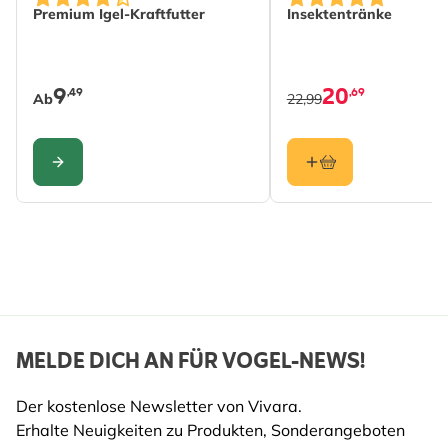
Premium Igel-Kraftfutter
Insektentränke
Material
Holz (FSC® 100%),
Woodstone
9
20
,49
,69
Ab
22,99
KONFIGURIEREN
MELDE DICH AN FÜR VOGEL-NEWS!
Der kostenlose Newsletter von Vivara.
Erhalte Neuigkeiten zu Produkten, Sonderangeboten