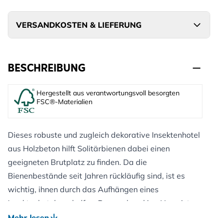
VERSANDKOSTEN & LIEFERUNG
BESCHREIBUNG
Hergestellt aus verantwortungsvoll besorgten
FSC®-Materialien
Dieses robuste und zugleich dekorative Insektenhotel
aus Holzbeton hilft Solitärbienen dabei einen
geeigneten Brutplatz zu finden. Da die
Bienenbestände seit Jahren rückläufig sind, ist es
wichtig, ihnen durch das Aufhängen eines
Insektenhotels zu helfen. Das sechseckige Haus ist
aus Holzbeton (WoodStone) gefertigt, einer Mischung
Mehr lesen