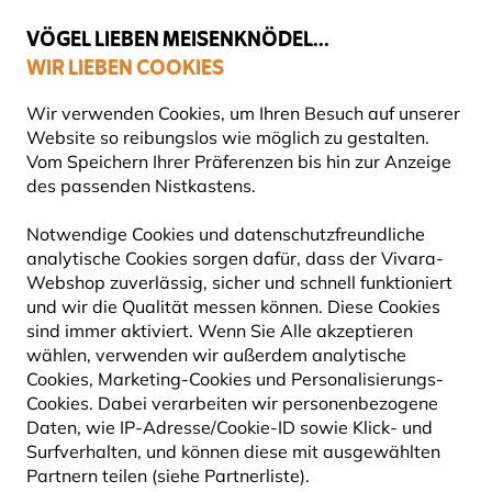
💛
Spätsommer-Boost
: Bis zu
15% sparen
!
VÖGEL LIEBEN MEISENKNÖDEL...
WIR LIEBEN COOKIES
Top-bewertet in 11 Ländern
Gratis Versand ab 65 €
Wir verwenden Cookies, um Ihren Besuch auf unserer
Website so reibungslos wie möglich zu gestalten.
Vom Speichern Ihrer Präferenzen bis hin zur Anzeige
des passenden Nistkastens.
Produkte für Gartentiere
Insektenhotels
Bienenhotels
Notwendige Cookies und datenschutzfreundliche
analytische Cookies sorgen dafür, dass der Vivara-
Webshop zuverlässig, sicher und schnell funktioniert
und wir die Qualität messen können. Diese Cookies
sind immer aktiviert. Wenn Sie Alle akzeptieren
wählen, verwenden wir außerdem analytische
Cookies, Marketing-Cookies und Personalisierungs-
Cookies. Dabei verarbeiten wir personenbezogene
Daten, wie IP-Adresse/Cookie-ID sowie Klick- und
Surfverhalten, und können diese mit ausgewählten
Partnern teilen (siehe Partnerliste).