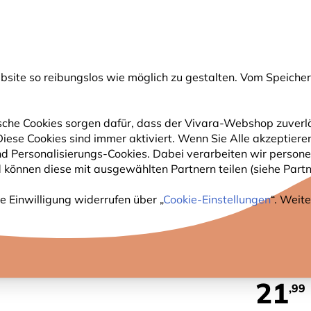
💛
Spätsommer-Boost
: Bis zu
15% sparen
!
ite so reibungslos wie möglich zu gestalten. Vom Speichern
uche
che Cookies sorgen dafür, dass der Vivara-Webshop zuverlä
 Diese Cookies sind immer aktiviert. Wenn Sie Alle akzeptie
GARTENTIERE
PFLANZEN
NATURBEOBACHTUNG
nd Personalisierungs-Cookies. Dabei verarbeiten wir perso
 können diese mit ausgewählten Partnern teilen (siehe Partne
lgesang
e Einwilligung widerrufen über „
Cookie-Einstellungen
“. Weit
WANDU
21
,99