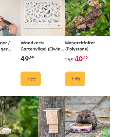
ger /
Wandkarte
Monarchfalter
nger
Gartenvögel (Elwin
(Polystone)
ion)
van der Kolk)
49
10
,99
,40
25,99