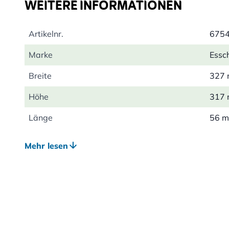
WEITERE INFORMATIONEN
Artikelnr.
675
Marke
Essc
Breite
327
Höhe
317
Länge
56 
Gewicht
0.58
Mehr lesen
Farbe
Brau