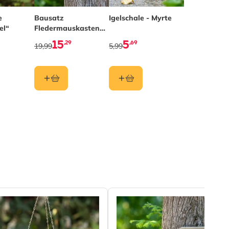
e
Bausatz
Igelschale - Myrte
el“
Fledermauskasten
„Igor”
15
5
,29
,69
19,99
5,99