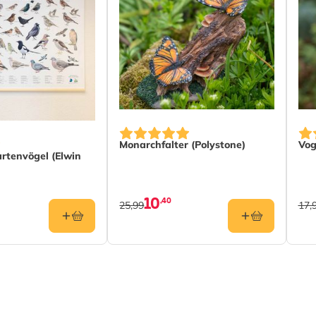
Monarchfalter (Polystone)
Vog
tenvögel (Elwin
10
,40
25,99
17,