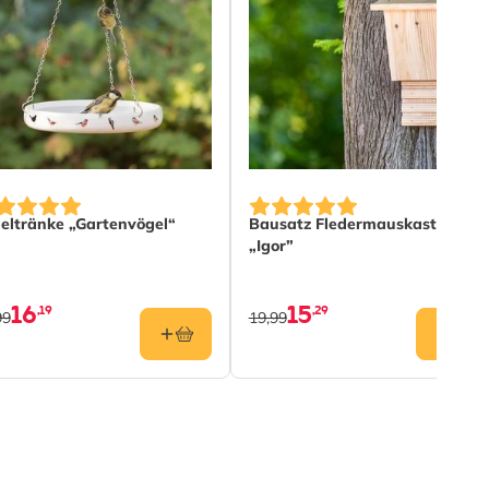
eltränke „Gartenvögel“
Bausatz Fledermauskasten
„Igor”
16
15
,19
,29
99
19,99