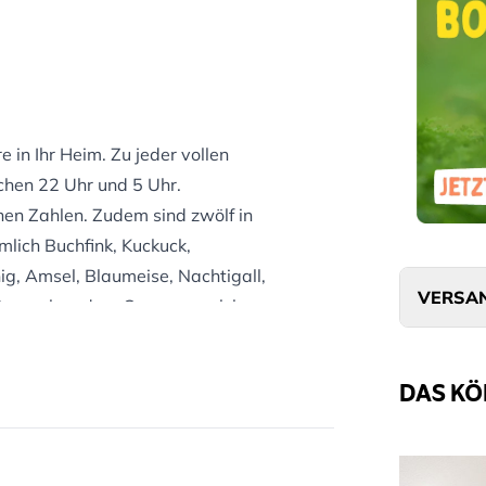
in Ihr Heim. Zu jeder vollen
chen 22 Uhr und 5 Uhr.
chen Zahlen. Zudem sind zwölf in
ich Buchfink, Kuckuck,
ig, Amsel, Blaumeise, Nachtigall,
VERSAN
ntsprechen dem Gesang, welcher
n Sie nicht nur Natur ins Haus,
g dieser Vögel kennen. Ideal für
DAS KÖ
lten)