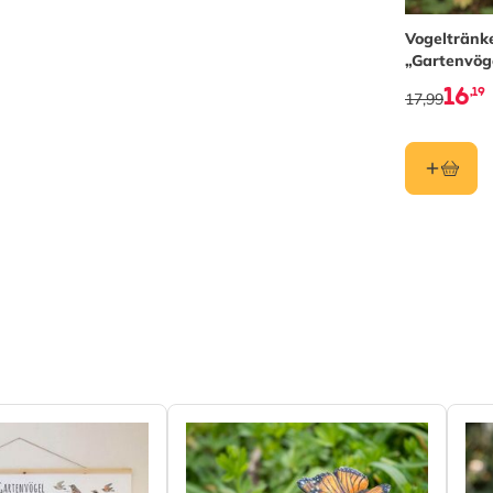
Vogeltränk
„Gartenvög
16
,19
17,99