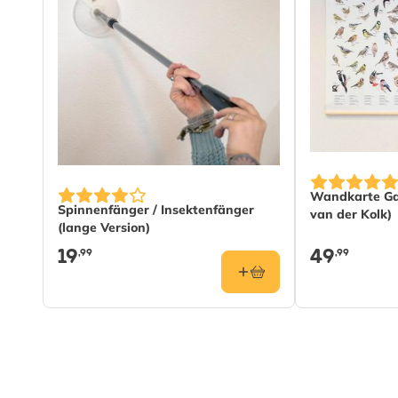
Wandkarte Gar
Spinnenfänger / Insektenfänger
van der Kolk)
(lange Version)
19
49
,99
,99