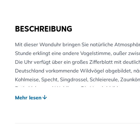
BESCHREIBUNG
Mit dieser Wanduhr bringen Sie natürliche Atmosphäre 
Stunde erklingt eine andere Vogelstimme, außer zwis
Die Uhr verfügt über ein großes Zifferblatt mit deutli
Deutschland vorkommende Wildvögel abgebildet, näml
Kohlmeise, Specht, Singdrossel, Schleiereule, Zaunkön
Rotkehlchen und Waldkauz. Die Vogelabbildungen e
zur vollen Stunde zu hören ist. Auf diese Weise bringe
Mehr lesen
sondern lernen Sie auch den unverwechselbaren Gesan
Vogelfreunde.
Material: PP und PVC
Zum Betrieb erforderlich: 3 x AA-Batterie (nicht entha