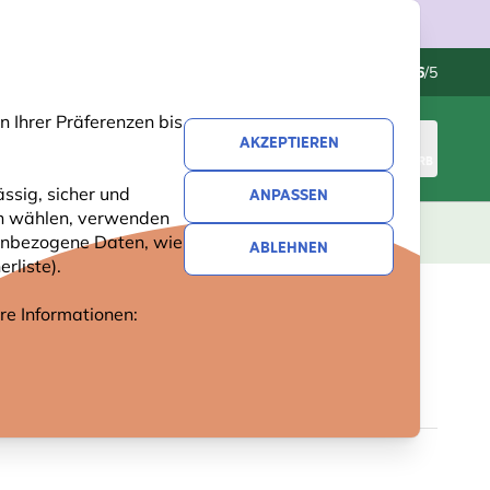
Kundenservice
Hervorragend
-
4.6
/5
 Ihrer Präferenzen bis
AKZEPTIEREN
ANMELDEN
WARENKORB
ssig, sicher und
ANPASSEN
ren wählen, verwenden
GESCHENKE
NEUHEITEN
ANGEBOTE
nenbezogene Daten, wie
ABLEHNEN
rliste).
ere Informationen:
HR MIT VOGELGESANG
5 Bewertungen