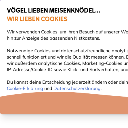
VÖGEL LIEBEN MEISENKNÖDEL...
WIR LIEBEN COOKIES
Top-bewertet in 11 Ländern
Gratis Versand ab 65 €
Wir verwenden Cookies, um Ihren Besuch auf unserer Webs
S
hin zur Anzeige des passenden Nistkastens.
Notwendige Cookies und datenschutzfreundliche analytis
schnell funktioniert und wir die Qualität messen können.
VOGELFUTTER
FUTTERHÄUSER
NISTKÄSTEN
wir außerdem analytische Cookies, Marketing-Cookies u
IP-Adresse/Cookie-ID sowie Klick- und Surfverhalten, und
Geschenke
Haushaltswaren
Wanduhr mit Voge
Du kannst deine Entscheidung jederzeit ändern oder dein
Cookie-Erklärung
und
Datenschutzerklärung
.