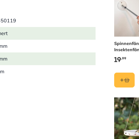
450119
hert
Spinnenfän
 mm
Insektenfä
(lange Vers
19
 mm
,99
mm
 kg
n