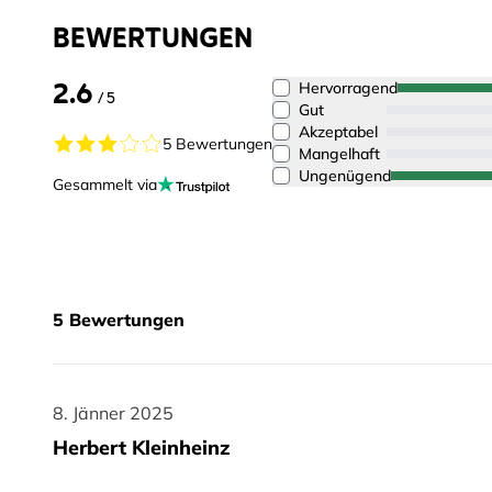
BEWERTUNGEN
2.6
Hervorragend
/ 5
Gut
Akzeptabel
5 Bewertungen
Mangelhaft
Ungenügend
Gesammelt via
5
Bewertungen
8. Jänner 2025
8. Jänner 2025
Herbert Kleinheinz