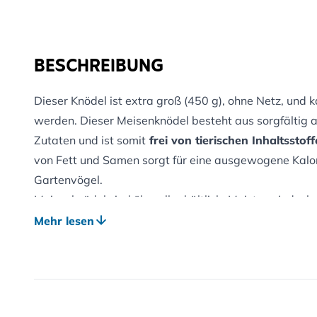
BESCHREIBUNG
Dieser Knödel ist extra groß (450 g), ohne Netz, und 
werden. Dieser Meisenknödel besteht aus sorgfältig 
Zutaten und ist somit
frei von tierischen Inhaltsstof
von Fett und Samen sorgt für eine ausgewogene Kalori
Gartenvögel.
Meisenknödel sind überall erhältlich. Meistens jedoch
für Vögel nicht ungefährlich ist! Auch lässt die Qualit
Mehr lesen
Meisenknödel kommen ohne Netze und mit Spitzenqual
Alle Pluspunkte unserer großen Meisenknödel Original 
• in Zusammenarbeit mit Ornithologen von Naturschu
• ohne Netz, daher für Vögel ungefährlich