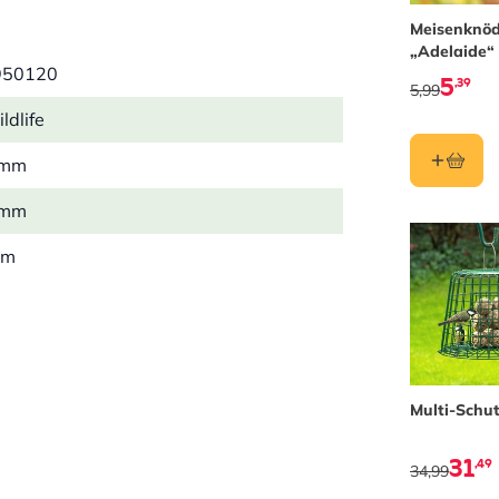
Meisenknöd
„Adelaide“
950120
5
,39
5,99
ldlife
 mm
 mm
mm
 kg
arze Sonnenblumenkerne, Samen,
Multi-Schut
ussschrot, Weizen, Pflanzenöl
31
,49
htigkeit 7.2%, Rohprotein 9.4%, Rohfett
34,99
%, Rohfaser 2.1%, Rohasche 1.5%