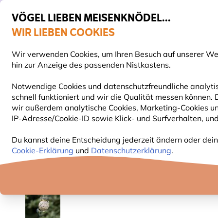
VÖGEL LIEBEN MEISENKNÖDEL...
WIR LIEBEN COOKIES
Gratis Versand ab 65 €
Wir verwenden Cookies, um Ihren Besuch auf unserer Webs
S
hin zur Anzeige des passenden Nistkastens.
Notwendige Cookies und datenschutzfreundliche analytis
schnell funktioniert und wir die Qualität messen können.
VOGELFUTTER
FUTTERHÄUSER
NISTKÄSTEN
wir außerdem analytische Cookies, Marketing-Cookies u
IP-Adresse/Cookie-ID sowie Klick- und Surfverhalten, und
Vogelfutter
Meisenknödel
Großer Meisenknödel 
Du kannst deine Entscheidung jederzeit ändern oder dein
Cookie-Erklärung
und
Datenschutzerklärung
.
10% RABATT