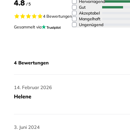
4.8
Hervorragend
/ 5
Gut
Akzeptabel
4 Bewertungen
Mangelhaft
Ungenügend
Gesammelt via
4
Bewertungen
14. Februar 2026
14. Februar 2026
Helene
3. Juni 2024
3. Juni 2024