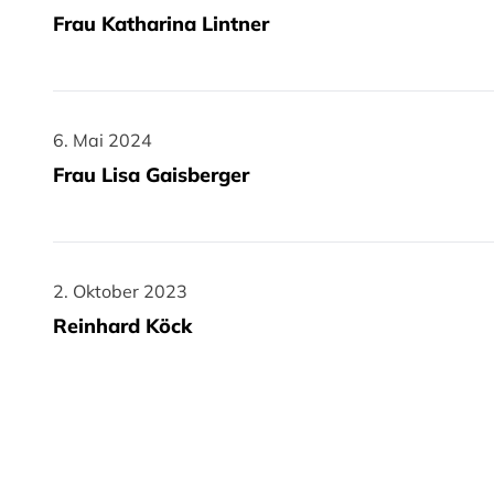
Frau Katharina Lintner
6. Mai 2024
6. Mai 2024
Frau Lisa Gaisberger
2. Oktober 2023
2. Oktober 2023
Reinhard Köck