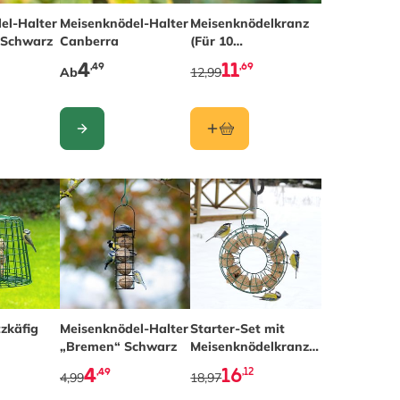
el-Halter
The price depends on the options chosen on the pr
Meisenknödel-Halter
Meisenknödelkranz
 Schwarz
Canberra
(Für 10
Meisenknödel)
4
11
,49
,69
Ab
12,99
KONFIGURIEREN
zkäfig
Meisenknödel-Halter
The price depends on the optio
Starter-Set mit
„Bremen“ Schwarz
Meisenknödelkranz
und 12
4
16
,49
,12
4,99
18,97
Meisenknödeln