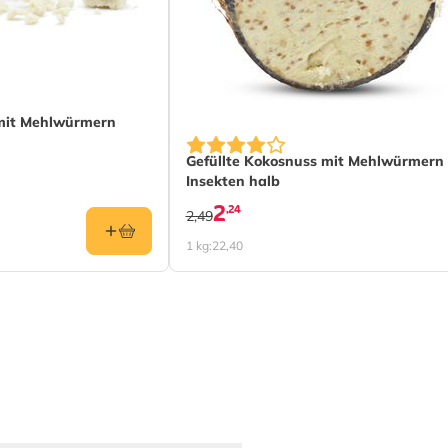
 mit Mehlwürmern
Gefüllte Kokosnuss mit Mehlwürmern
Insekten halb
2
,24
2,49
1 kg:
22,40