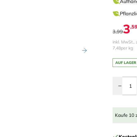
Aufhäng
Pflanzl
3
,5
3,99
inkl. MwSt., 
7,48
per kg
AUF LAGER
Menge
Kaufe 10 
Kostenl