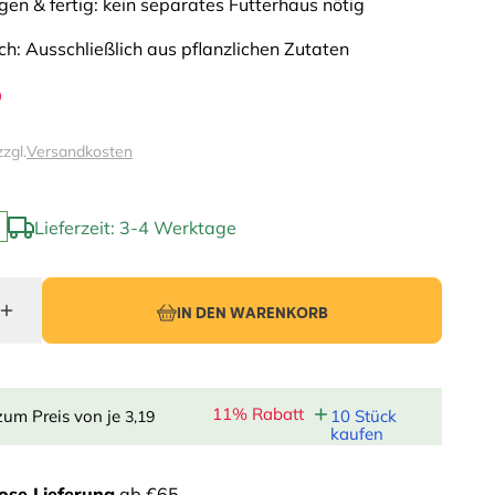
en & fertig: kein separates Futterhaus nötig
ich: Ausschließlich aus pflanzlichen Zutaten
9
zzgl.
Versandkosten
Lieferzeit: 3-4 Werktage
IN DEN WARENKORB
11% Rabatt
zum Preis von je
10 Stück
3,19
kaufen
ose Lieferung
ab €65