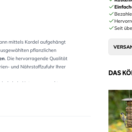
Einfac
Bezahle
Hervorr
Seit übe
kann mittels Kordel aufgehängt
VERSAN
ausgewählten pflanzlichen
fen
. Die hervorragende Qualität
en- und Nährstoffzufuhr Ihrer
DAS KÖ
 sind sie in Netzen verpackt, was
ät oft zu wünschen übrig. Unsere
ität.
auf einen Blick:
tzorganisationen entwickelt