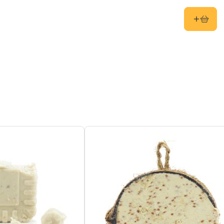
rtische, Spezielles Futterhaus
l