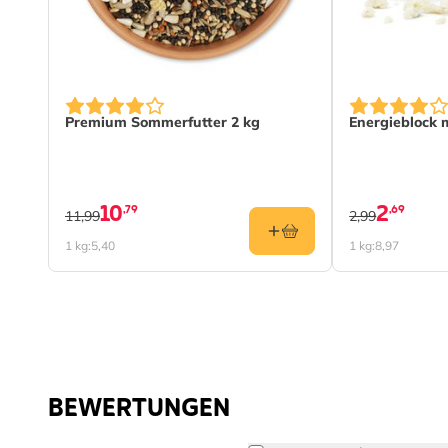
Premium Sommerfutter 2 kg
Energieblock
10
2
,79
,69
11,99
2,99
1 kg:
5,40
1 kg:
8,97
BEWERTUNGEN