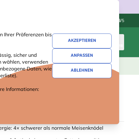
Kundenservice
Hervorragend
-
4.6
/5
 Ihrer Präferenzen bis
AKZEPTIEREN
ANMELDEN
WARENKORB
ssig, sicher und
ANPASSEN
ren wählen, verwenden
GESCHENKE
NEUHEITEN
ANGEBOTE
nenbezogene Daten, wie
ABLEHNEN
rliste).
ere Informationen:
ER MEISENKNÖDEL ORIGINAL
4 Bewertungen
rgie: 4× schwerer als normale Meisenknödel