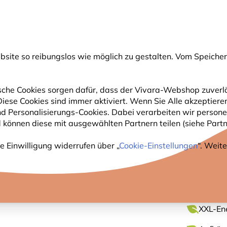
💛
Spätsommer-Boost
: Bis zu
15% sparen
!
ite so reibungslos wie möglich zu gestalten. Vom Speichern
uche
che Cookies sorgen dafür, dass der Vivara-Webshop zuverlä
 Diese Cookies sind immer aktiviert. Wenn Sie Alle akzeptie
GARTENTIERE
PFLANZEN
NATURBEOBACHTUNG
nd Personalisierungs-Cookies. Dabei verarbeiten wir perso
 können diese mit ausgewählten Partnern teilen (siehe Partne
Original
e Einwilligung widerrufen über „
Cookie-Einstellungen
“. Weit
GROSS
XXL-Ene