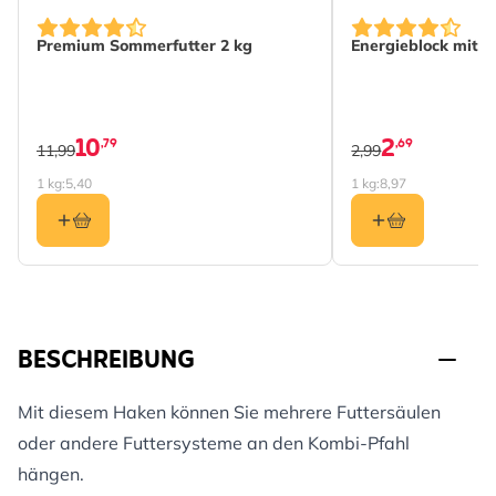
Premium Sommerfutter 2 kg
Energieblock mit 
10
2
,79
,69
11,99
2,99
1 kg:
5,40
1 kg:
8,97
BESCHREIBUNG
Mit diesem Haken können Sie mehrere Futtersäulen
oder andere Futtersysteme an den Kombi-Pfahl
hängen.