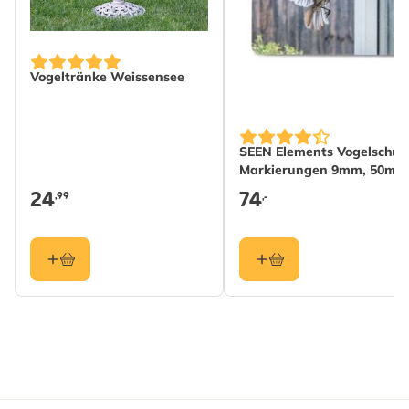
Gewicht
0.171 kg
Mehr lesen
Material
Metall
Vogeltränke Weissensee
SEEN Elements Vogelschut
Markierungen 9mm, 50m R
24
74
,99
,-