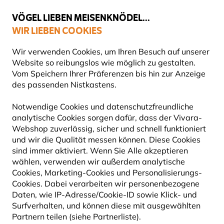
💛
Spätsommer-Boost
: Bis zu
15% sparen
!
VÖGEL LIEBEN MEISENKNÖDEL...
WIR LIEBEN COOKIES
Top-bewertet in 11 Ländern
Gratis Versand ab 65 €
Wir verwenden Cookies, um Ihren Besuch auf unserer
Website so reibungslos wie möglich zu gestalten.
Vom Speichern Ihrer Präferenzen bis hin zur Anzeige
des passenden Nistkastens.
Vogelfuttersysteme
Aufhängesysteme
Notwendige Cookies und datenschutzfreundliche
analytische Cookies sorgen dafür, dass der Vivara-
10% RABATT
Webshop zuverlässig, sicher und schnell funktioniert
und wir die Qualität messen können. Diese Cookies
sind immer aktiviert. Wenn Sie Alle akzeptieren
wählen, verwenden wir außerdem analytische
Cookies, Marketing-Cookies und Personalisierungs-
Cookies. Dabei verarbeiten wir personenbezogene
Daten, wie IP-Adresse/Cookie-ID sowie Klick- und
Surfverhalten, und können diese mit ausgewählten
Partnern teilen (siehe Partnerliste).