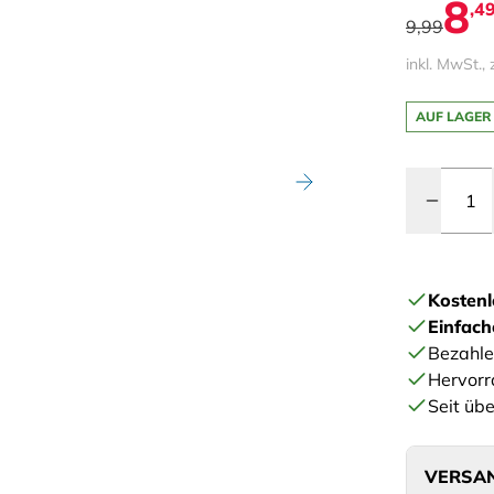
8
,4
9,99
inkl. MwSt., 
AUF LAGER
Menge
Kostenl
Einfac
Bezahle
Hervorr
Seit übe
VERSAN