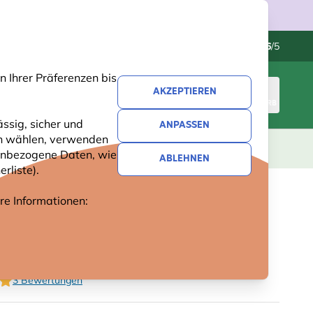
Kundenservice
Hervorragend
-
4.6
/5
 Ihrer Präferenzen bis
AKZEPTIEREN
ANMELDEN
WARENKORB
ssig, sicher und
ANPASSEN
ren wählen, verwenden
GESCHENKE
NEUHEITEN
ANGEBOTE
nenbezogene Daten, wie
ABLEHNEN
rliste).
ere Informationen:
ELTIER MIT
GERÄUSCHEN – STIEGLITZ
3 Bewertungen