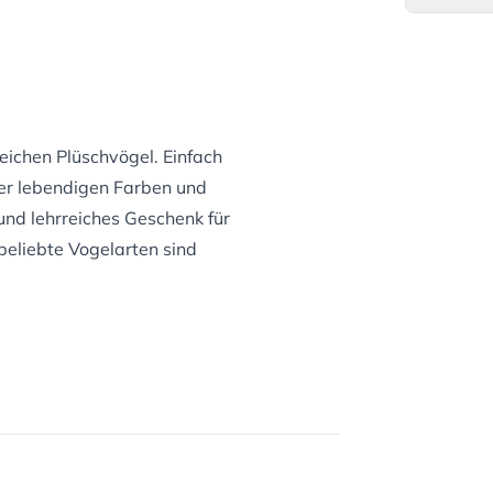
weichen Plüschvögel. Einfach
er lebendigen Farben und
und lehrreiches Geschenk für
 beliebte Vogelarten sind
t aus recycelten Plastikflaschen.
lastikflaschen