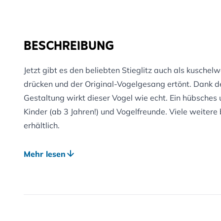
BESCHREIBUNG
Jetzt gibt es den beliebten Stieglitz auch als kuschel
drücken und der Original-Vogelgesang ertönt. Dank d
Gestaltung wirkt dieser Vogel wie echt. Ein hübsches 
Kinder (ab 3 Jahren!) und Vogelfreunde. Viele weitere
erhältlich.
Die Plüschvögel sind aus Polyester, die Füllung besteh
Mehr lesen
Abmessungen: ca. 12,5 cm
Material: Polyester mit einer Füllung aus recycelten P