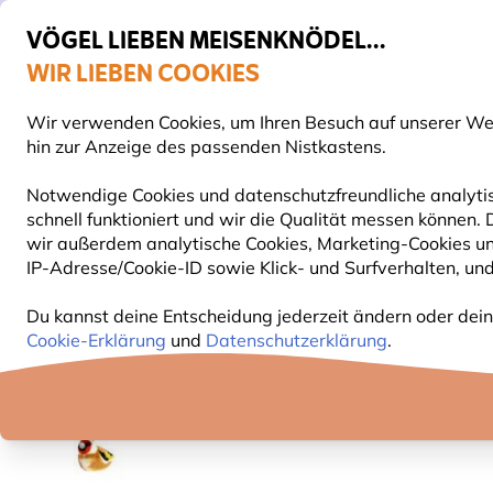
VÖGEL LIEBEN MEISENKNÖDEL...
WIR LIEBEN COOKIES
Top-bewertet in 11 Ländern
Gratis Versand ab 65 €
Wir verwenden Cookies, um Ihren Besuch auf unserer Webs
S
hin zur Anzeige des passenden Nistkastens.
Notwendige Cookies und datenschutzfreundliche analytis
schnell funktioniert und wir die Qualität messen können.
VOGELFUTTER
FUTTERHÄUSER
NISTKÄSTEN
wir außerdem analytische Cookies, Marketing-Cookies u
IP-Adresse/Cookie-ID sowie Klick- und Surfverhalten, und
Vivara Kids
Plüschtiere
Kuscheltier mit Vogelge
Du kannst deine Entscheidung jederzeit ändern oder dein
Cookie-Erklärung
und
Datenschutzerklärung
.
15% RABATT