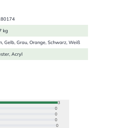
280174
7 kg
n, Gelb, Grau, Orange, Schwarz, Weiß
ster, Acryl
3
0
0
0
0