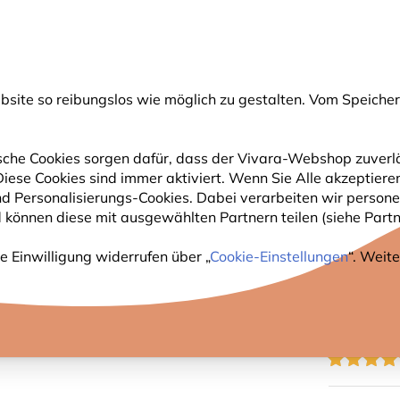
💛
Spätsommer-Boost
: Bis zu
15% sparen
!
ite so reibungslos wie möglich zu gestalten. Vom Speichern
uche
che Cookies sorgen dafür, dass der Vivara-Webshop zuverlä
 Diese Cookies sind immer aktiviert. Wenn Sie Alle akzeptie
GARTENTIERE
PFLANZEN
NATURBEOBACHTUNG
nd Personalisierungs-Cookies. Dabei verarbeiten wir perso
 können diese mit ausgewählten Partnern teilen (siehe Partne
räuschen – Stieglitz
e Einwilligung widerrufen über „
Cookie-Einstellungen
“. Weit
KUSCH
VOGEL