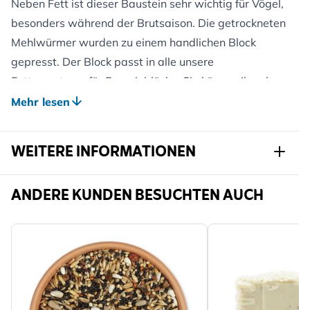
Neben Fett ist dieser Baustein sehr wichtig für Vögel,
besonders während der Brutsaison. Die getrockneten
Mehlwürmer wurden zu einem handlichen Block
gepresst. Der Block passt in alle unsere
Futtersysteme für Energieblöcke. Sie können ihn aber
auch auf einen Futtertisch legen.
Mehr lesen
Zutaten: getrocknete Mehlwürmer und Gelatine.
Analytische Bestandteile: Rohprotein 53,4 %, Rohfett
WEITERE INFORMATIONEN
23,6 %, Rohfaser 5,7 %, Rohasche 2,9 %
Artikelnr.
106640119
ANDERE KUNDEN BESUCHTEN AUCH
Marke
CJ Wildlife
Breite
113 mm
Höhe
134 mm
Länge
40 mm