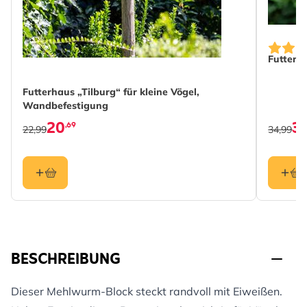
Futters
Futterhaus „Tilburg“ für kleine Vögel,
Wandbefestigung
20
3
,69
22,99
34,99
BESCHREIBUNG
Dieser Mehlwurm-Block steckt randvoll mit Eiweißen.