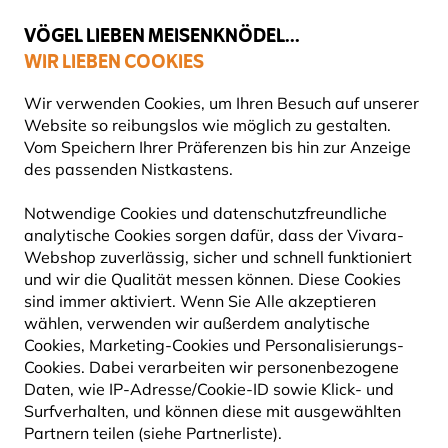
💛
Spätsommer-Boost
: Bis zu
15% sparen
!
VÖGEL LIEBEN MEISENKNÖDEL...
WIR LIEBEN COOKIES
Top-bewertet in 11 Ländern
Wir verwenden Cookies, um Ihren Besuch auf unserer
Website so reibungslos wie möglich zu gestalten.
Vom Speichern Ihrer Präferenzen bis hin zur Anzeige
des passenden Nistkastens.
Vogelfutter
Getrocknete Mehlwürmer für Vögel
Notwendige Cookies und datenschutzfreundliche
analytische Cookies sorgen dafür, dass der Vivara-
10% RABATT
Webshop zuverlässig, sicher und schnell funktioniert
und wir die Qualität messen können. Diese Cookies
sind immer aktiviert. Wenn Sie Alle akzeptieren
wählen, verwenden wir außerdem analytische
Cookies, Marketing-Cookies und Personalisierungs-
Cookies. Dabei verarbeiten wir personenbezogene
Daten, wie IP-Adresse/Cookie-ID sowie Klick- und
Surfverhalten, und können diese mit ausgewählten
Partnern teilen (siehe Partnerliste).