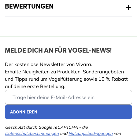
Vogelart
Blaumeise, Kohlmeise,
BEWERTUNGEN
Tannenmeise,
Haubenmeise,
Schwanzmeise,
Haussperling,
Feldsperling,
Rotkehlchen, Singdrossel,
MELDE DICH AN FÜR VOGEL-NEWS!
Star, Zaunkönig, Amsel
Der kostenlose Newsletter von Vivara.
Erhalte Neuigkeiten zu Produkten, Sonderangeboten
und Tipps rund um Vogelfütterung sowie 10 % Rabatt
auf deine erste Bestellung.
Email Address
ABONNIEREN
Geschützt durch Google reCAPTCHA - die
Datenschutzbestimmungen
und
Nutzungsbedingungen
von