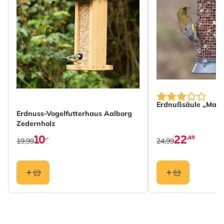
Erdnußsäule „Max
Erdnuss-Vogelfutterhaus Aalborg
Zedernholz
10
22
,49
,-
19,99
24,99