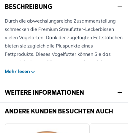
BESCHREIBUNG
Durch die abwechslungsreiche Zusammenstellung
schmecken die Premium Streufutter-Leckerbissen
vielen Vogelarten. Dank der zugefügten Fettstäbchen
bieten sie zugleich alle Pluspunkte eines
Fettprodukts. Dieses Vogelfutter können Sie das
ganze Jahr über auf Futtertischen oder auf dem
Boden ausstreuen. Freuen Sie sich auf Besuche von
Mehr lesen
gefiederten Saatfreunden wie auch von
Fettliebhabern (wie Sperlinge, Rotkehlchen, Finken,
WEITERE INFORMATIONEN
Grünlinge, Amseln und Turteltauben).
Artikelnr.
G-130450120-
ANDERE KUNDEN BESUCHTEN AUCH
130530119
Marke
CJ Wildlife