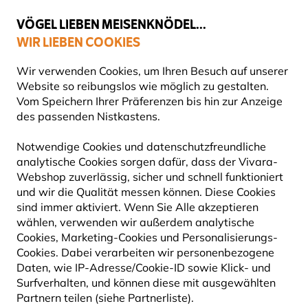
💛
Spätsommer-Boost
: Bis zu
15% sparen
!
VÖGEL LIEBEN MEISENKNÖDEL...
WIR LIEBEN COOKIES
Top-bewertet in 11 Ländern
Gratis Versand ab 65 €
Wir verwenden Cookies, um Ihren Besuch auf unserer
Website so reibungslos wie möglich zu gestalten.
Vom Speichern Ihrer Präferenzen bis hin zur Anzeige
des passenden Nistkastens.
Vogelfutter
Sämereien für Vögel
Notwendige Cookies und datenschutzfreundliche
analytische Cookies sorgen dafür, dass der Vivara-
10% RABATT
Webshop zuverlässig, sicher und schnell funktioniert
und wir die Qualität messen können. Diese Cookies
sind immer aktiviert. Wenn Sie Alle akzeptieren
wählen, verwenden wir außerdem analytische
Cookies, Marketing-Cookies und Personalisierungs-
Cookies. Dabei verarbeiten wir personenbezogene
Daten, wie IP-Adresse/Cookie-ID sowie Klick- und
Surfverhalten, und können diese mit ausgewählten
Partnern teilen (siehe Partnerliste).