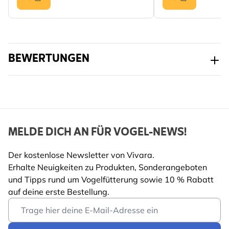
Fütterungsmethode
Futtertische,
Mehr lesen
Futterhäuser,
Bodenfütterung
BEWERTUNGEN
Profitierende
Vogel
Gartentiere
Vogelart
Blaumeise, Kohlmeise,
Haubenmeise,
Schwanzmeise,
MELDE DICH AN FÜR VOGEL-NEWS!
Haussperling,
Feldsperling,
Der kostenlose Newsletter von Vivara.
Rotkehlchen, Buchfink,
Erhalte Neuigkeiten zu Produkten, Sonderangeboten
Grünfink, Stieglitz, Star,
und Tipps rund um Vogelfütterung sowie 10 % Rabatt
Erlenzeisig, Amsel,
auf deine erste Bestellung.
Kleiber
Email Address