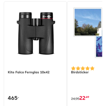
Kite Falco Fernglas 10x42
Birdsticker
465
22
,49
,-
24,99