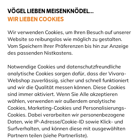
💛
Spätsommer-Boost
: Bis zu
15% sparen
!
VÖGEL LIEBEN MEISENKNÖDEL...
WIR LIEBEN COOKIES
Top-bewertet in 11 Ländern
Wir verwenden Cookies, um Ihren Besuch auf unserer
Website so reibungslos wie möglich zu gestalten.
Vom Speichern Ihrer Präferenzen bis hin zur Anzeige
des passenden Nistkastens.
Naturbeobachtung
Bücher
Notwendige Cookies und datenschutzfreundliche
analytische Cookies sorgen dafür, dass der Vivara-
Webshop zuverlässig, sicher und schnell funktioniert
und wir die Qualität messen können. Diese Cookies
sind immer aktiviert. Wenn Sie Alle akzeptieren
wählen, verwenden wir außerdem analytische
Cookies, Marketing-Cookies und Personalisierungs-
Cookies. Dabei verarbeiten wir personenbezogene
Daten, wie IP-Adresse/Cookie-ID sowie Klick- und
Surfverhalten, und können diese mit ausgewählten
Partnern teilen (siehe Partnerliste).