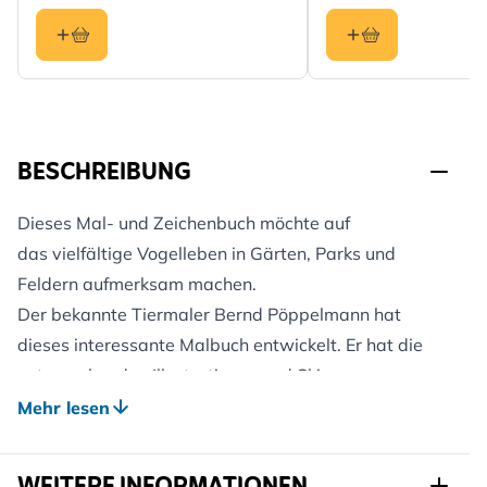
BESCHREIBUNG
Dieses Mal- und Zeichenbuch möchte auf
das vielfältige Vogelleben in Gärten, Parks und
Feldern aufmerksam machen.
Der bekannte Tiermaler Bernd Pöppelmann hat
dieses interessante Malbuch entwickelt. Er hat die
entsprechenden Illustrationen und Skizzen
zusammengestellt und gibt viele hilfreiche
Mehr lesen
Anleitungen zum Zeichnen und Malen. Mit kurzen
Beschreibungen werden zusätzliche Informationen zu