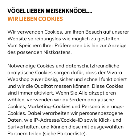
💛
Spätsommer-Boost
: Bis zu
15% sparen
!
VÖGEL LIEBEN MEISENKNÖDEL...
WIR LIEBEN COOKIES
Gratis Versand ab 65 €
Wir verwenden Cookies, um Ihren Besuch auf unserer
Website so reibungslos wie möglich zu gestalten.
Vom Speichern Ihrer Präferenzen bis hin zur Anzeige
des passenden Nistkastens.
Angebote
Outlet
Notwendige Cookies und datenschutzfreundliche
analytische Cookies sorgen dafür, dass der Vivara-
60% RABATT
Webshop zuverlässig, sicher und schnell funktioniert
und wir die Qualität messen können. Diese Cookies
sind immer aktiviert. Wenn Sie Alle akzeptieren
wählen, verwenden wir außerdem analytische
Cookies, Marketing-Cookies und Personalisierungs-
Cookies. Dabei verarbeiten wir personenbezogene
Daten, wie IP-Adresse/Cookie-ID sowie Klick- und
Surfverhalten, und können diese mit ausgewählten
Partnern teilen (siehe Partnerliste).