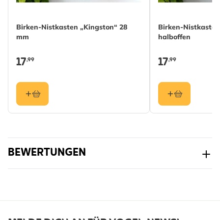
lassen. Die Reinigung sollte am besten im Winter
erfolgen, wenn alle jungen Hausspatzen ausgeflogen
Birken-Nistkasten „Kingston“ 28
Birken-Nistkasten
sind.
mm
halboffen
17
17
,99
,99
BEWERTUNGEN