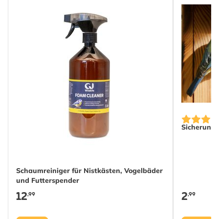
Sicherungs
Schaumreiniger für Nistkästen, Vogelbäder
und Futterspender
12
2
,99
,99