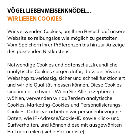
💛
Spätsommer-Boost
: Bis zu
15% sparen
!
VÖGEL LIEBEN MEISENKNÖDEL...
WIR LIEBEN COOKIES
Top-bewertet in 11 Ländern
Gratis Versand ab 65 €
Wir verwenden Cookies, um Ihren Besuch auf unserer
Website so reibungslos wie möglich zu gestalten.
Vom Speichern Ihrer Präferenzen bis hin zur Anzeige
des passenden Nistkastens.
Nistkästen
Nistkästen aus Holz
Notwendige Cookies und datenschutzfreundliche
analytische Cookies sorgen dafür, dass der Vivara-
Webshop zuverlässig, sicher und schnell funktioniert
und wir die Qualität messen können. Diese Cookies
sind immer aktiviert. Wenn Sie Alle akzeptieren
wählen, verwenden wir außerdem analytische
Cookies, Marketing-Cookies und Personalisierungs-
Cookies. Dabei verarbeiten wir personenbezogene
Daten, wie IP-Adresse/Cookie-ID sowie Klick- und
Surfverhalten, und können diese mit ausgewählten
Partnern teilen (siehe Partnerliste).