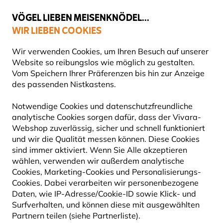
💛
Spätsommer-Boost
: Bis zu
15% sparen
!
VÖGEL LIEBEN MEISENKNÖDEL...
WIR LIEBEN COOKIES
Top-bewertet in 11 Ländern
Gratis Versand ab 65 €
Wir verwenden Cookies, um Ihren Besuch auf unserer
Website so reibungslos wie möglich zu gestalten.
Vom Speichern Ihrer Präferenzen bis hin zur Anzeige
des passenden Nistkastens.
Vogelfutter
Fettfutter für Vögel
Notwendige Cookies und datenschutzfreundliche
analytische Cookies sorgen dafür, dass der Vivara-
10% RABATT
Webshop zuverlässig, sicher und schnell funktioniert
und wir die Qualität messen können. Diese Cookies
sind immer aktiviert. Wenn Sie Alle akzeptieren
wählen, verwenden wir außerdem analytische
Cookies, Marketing-Cookies und Personalisierungs-
Cookies. Dabei verarbeiten wir personenbezogene
Daten, wie IP-Adresse/Cookie-ID sowie Klick- und
Surfverhalten, und können diese mit ausgewählten
Partnern teilen (siehe Partnerliste).